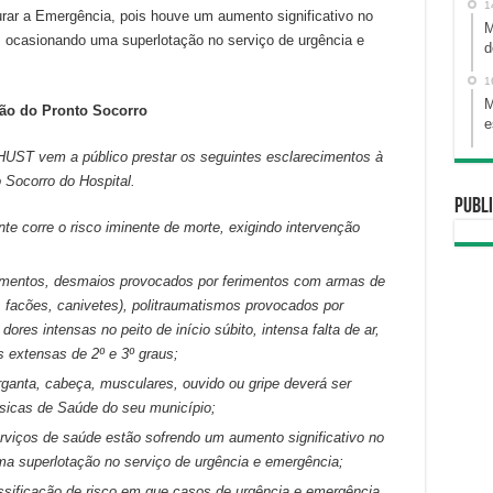
1
ar a Emergência, pois houve um aumento significativo no
M
 ocasionando uma superlotação no serviço de urgência e
d
1
M
ção do Pronto Socorro
e
 HUST vem a público prestar os seguintes esclarecimentos à
 Socorro do Hospital.
Publi
e corre o risco iminente de morte, exigindo intervenção
mentos, desmaios provocados por ferimentos com armas de
, facões, canivetes), politraumatismos provocados por
dores intensas no peito de início súbito, intensa falta de ar,
s extensas de 2º e 3º graus;
ganta, cabeça, musculares, ouvido ou gripe deverá ser
sicas de Saúde do seu município;
viços de saúde estão sofrendo um aumento significativo no
a superlotação no serviço de urgência e emergência;
assificação de risco em que casos de urgência e emergência