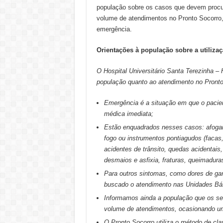
população sobre os casos que devem procur
volume de atendimentos no Pronto Socorro,
emergência.
Orientações à população sobre a utiliza
O Hospital Universitário Santa Terezinha –
população quanto ao atendimento no Pronto
Emergência é a situação em que o pacient
médica imediata;
Estão enquadrados nesses casos: afoga
fogo ou instrumentos pontiagudos (facas
acidentes de trânsito, quedas acidentais, 
desmaios e asfixia, fraturas, queimadura
Para outros sintomas, como dores de gar
buscado o atendimento nas Unidades Bá
Informamos ainda a população que os ser
volume de atendimentos, ocasionando um
O Pronto Socorro utiliza o método de cl