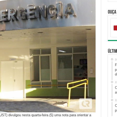
Ouça
Últim
1
F
p
d
1
C
a
1
C
p
UST) divulgou nesta quarta-feira (5) uma nota para orientar a