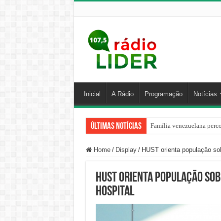
Inicial
A Rádio
Programação
Notícias
Últimas Notícias
Família venezuelana perco
Home
/
Display
/
HUST orienta população sob
HUST orienta população sob
hospital