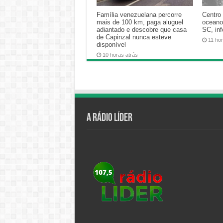
Família venezuelana percorre
Centro 
mais de 100 km, paga aluguel
oceano
adiantado e descobre que casa
SC, in
de Capinzal nunca esteve
11 ho
disponível
10 horas atrás
A Rádio Líder