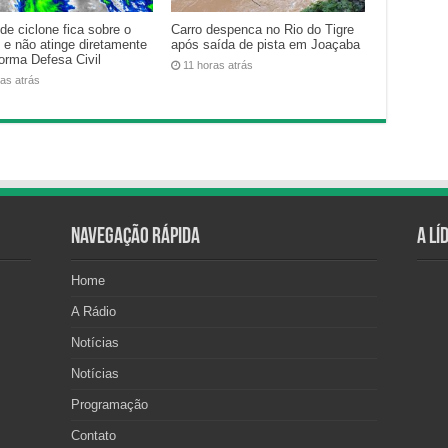
de ciclone fica sobre o
Carro despenca no Rio do Tigre
 e não atinge diretamente
após saída de pista em Joaçaba
forma Defesa Civil
11 horas atrás
ras atrás
Navegação Rápida
A Lí
Home
A Rádio
Notícias
Notícias
Programação
Contato