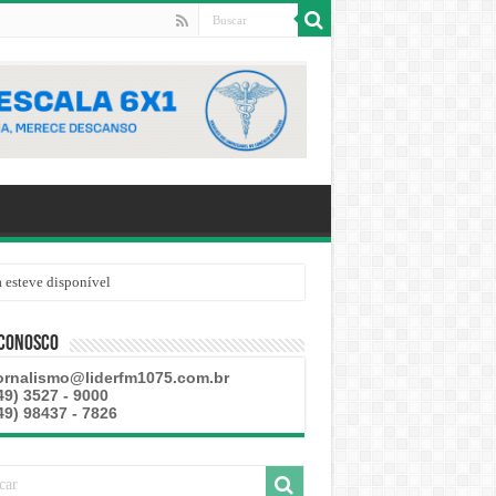
 esteve disponível
 Conosco
ornalismo@liderfm1075.com.br
49) 3527 - 9000
49) 98437 - 7826