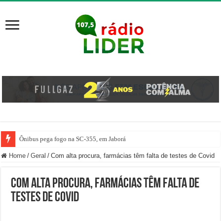
Ônibus pega fogo na SC-355, em Jaborá
Motorista erra marcha e atropela mulher dentro de posto de gasolina em Her
Home
/
Geral
/
Com alta procura, farmácias têm falta de testes de Covid
Com alta procura, farmácias têm falta de
testes de Covid