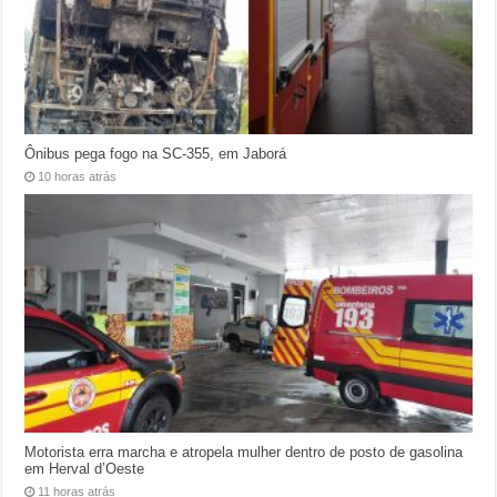
Ônibus pega fogo na SC-355, em Jaborá
10 horas atrás
Motorista erra marcha e atropela mulher dentro de posto de gasolina
em Herval d’Oeste
11 horas atrás