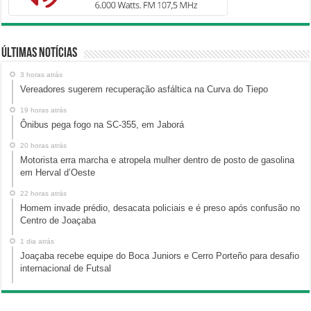
Últimas Notícias
3 horas atrás
Vereadores sugerem recuperação asfáltica na Curva do Tiepo
19 horas atrás
Ônibus pega fogo na SC-355, em Jaborá
20 horas atrás
Motorista erra marcha e atropela mulher dentro de posto de gasolina
em Herval d’Oeste
22 horas atrás
Homem invade prédio, desacata policiais e é preso após confusão no
Centro de Joaçaba
1 dia atrás
Joaçaba recebe equipe do Boca Juniors e Cerro Porteño para desafio
internacional de Futsal