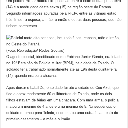
Um policial militar matou oito pessoas entre a noite desta quinta-feira
(14) e a madrugada desta sexta (15) na região oeste do Paraná.
Segundo informações apuradas pela RICtv, entre as vítimas estão
três filhos, a esposa, a mãe, o irmão e outras duas pessoas, que não
tinham parentesco.
(Foto: Reprodução/ Redes Sociais)
O agente policial, identificado como Fabiano Junior Garcia, era lotado
no 19° Batalhão da Polícia Militar (BPM), na cidade de Toledo. O
soldado teria trabalhado normalmente até às 19h desta quinta-feira
(14), quando iniciou a chacina.
Após deixar o batalhão, o soldado foi até a cidade de Céu Azul, que
fica a aproximadamente 60 quilômetros de Toledo, onde os dois
filhos estavam de férias em uma chácara. Com uma arma, o policial
matou um menino de 4 anos e uma menina de 9. Na sequência, o
soldado retornou para Toledo, onde matou uma outra filha – esta do
primeiro casamento – a mãe e o irmão.