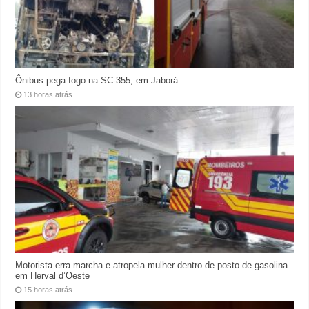
Ônibus pega fogo na SC-355, em Jaborá
13 horas atrás
Motorista erra marcha e atropela mulher dentro de posto de gasolina
em Herval d’Oeste
15 horas atrás