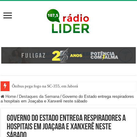
Ônibus pega fogo na SC-355, em Jaborá
Motorista erra marcha e atropela mulher dentro de posto de gasolina em Her
Home
/
Destaques da Semana
/
Governo do Estado entrega respiradores
a hospitais em Joaçaba e Xanxerê neste sábado
Governo do Estado entrega respiradores a
hospitais em Joaçaba e Xanxerê neste
sábado