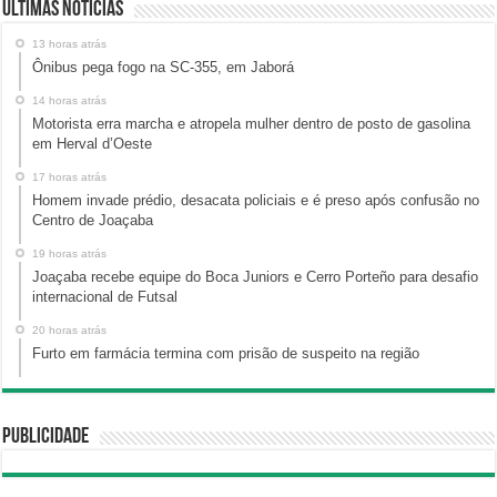
Últimas Notícias
13 horas atrás
Ônibus pega fogo na SC-355, em Jaborá
14 horas atrás
Motorista erra marcha e atropela mulher dentro de posto de gasolina
em Herval d’Oeste
17 horas atrás
Homem invade prédio, desacata policiais e é preso após confusão no
Centro de Joaçaba
19 horas atrás
Joaçaba recebe equipe do Boca Juniors e Cerro Porteño para desafio
internacional de Futsal
20 horas atrás
Furto em farmácia termina com prisão de suspeito na região
Publicidade