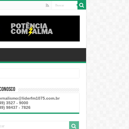
 Conosco
ornalismo@liderfm1075.com.br
49) 3527 - 9000
49) 98437 - 7826