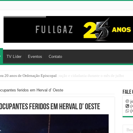
TV Líder
Eventos
Contato
realiza atividades de formação, integração e cidadania durante o mês de julho
ocupantes feridos em Herval d’ Oeste
Fale
j
ocupantes feridos em Herval d’ Oeste
(
(