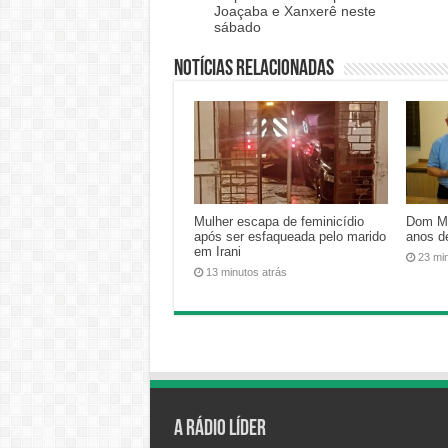
Joaçaba e Xanxerê neste
sábado
Notícias relacionadas
Mulher escapa de feminicídio
Dom Má
após ser esfaqueada pelo marido
anos d
em Irani
23 mi
13 minutos atrás
A Rádio Líder