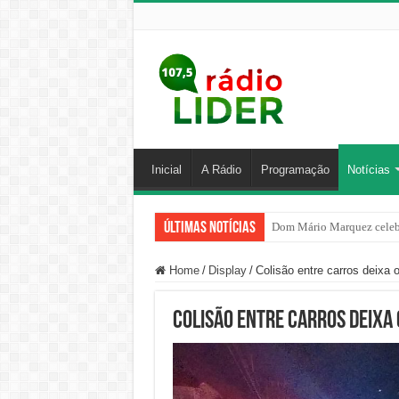
Inicial
A Rádio
Programação
Notícias
Últimas Notícias
Tiro de Guerra de Joaçaba 
Home
/
Display
/
Colisão entre carros deixa 
Colisão entre carros deixa 