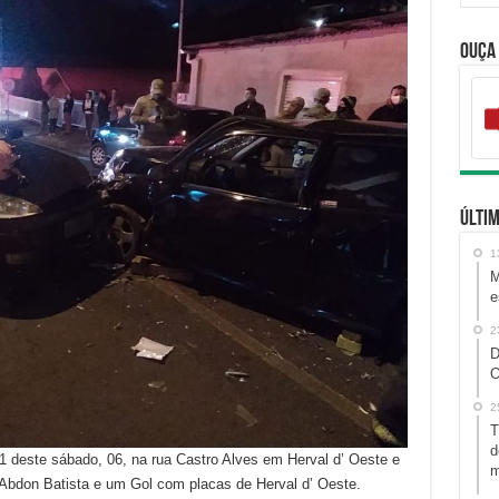
Ouça
Últim
1
M
e
2
D
O
2
T
d
51 deste sábado, 06, na rua Castro Alves em Herval d’ Oeste e
m
Abdon Batista e um Gol com placas de Herval d’ Oeste.