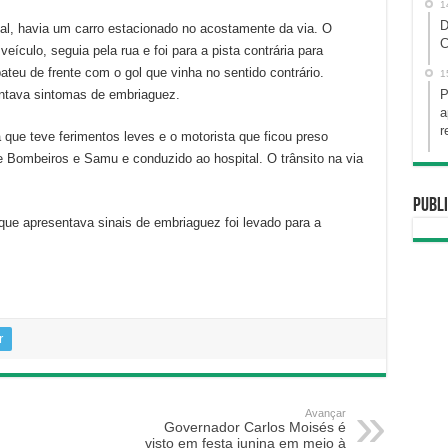
1
D
al, havia um carro estacionado no acostamente da via. O
C
ículo, seguia pela rua e foi para a pista contrária para
teu de frente com o gol que vinha no sentido contrário.
1
ntava sintomas de embriaguez.
P
a
r
que teve ferimentos leves e o motorista que ficou preso
de Bombeiros e Samu e conduzido ao hospital. O trânsito na via
Publi
que apresentava sinais de embriaguez foi levado para a
r
Avançar
Governador Carlos Moisés é
visto em festa junina em meio à