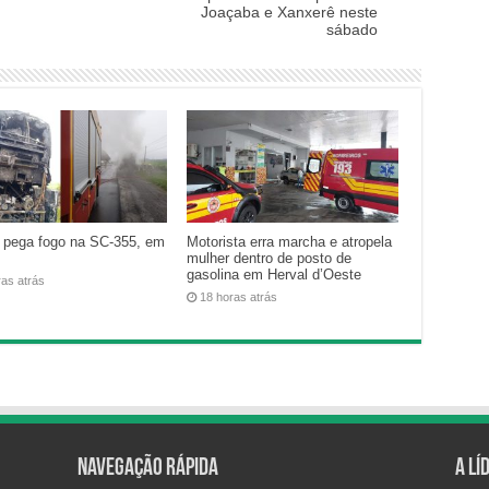
Joaçaba e Xanxerê neste
sábado
 pega fogo na SC-355, em
Motorista erra marcha e atropela
mulher dentro de posto de
gasolina em Herval d’Oeste
ras atrás
18 horas atrás
Navegação Rápida
A Lí