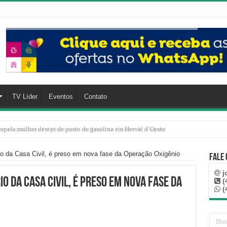
TV Líder
Eventos
Contato
cata policiais e é preso após confusão no Centro de Joaçaba
io da Casa Civil, é preso em nova fase da Operação Oxigênio
Fale
j
o da Casa Civil, é preso em nova fase da
(
(