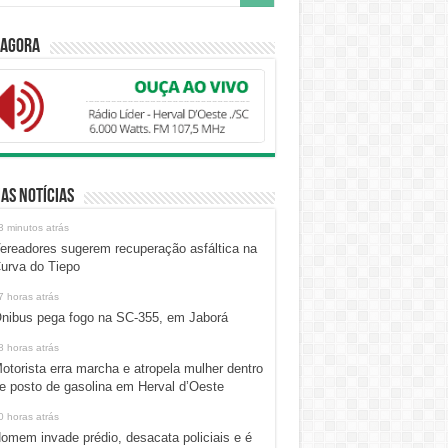
 Agora
as Notícias
3 minutos atrás
ereadores sugerem recuperação asfáltica na
urva do Tiepo
7 horas atrás
nibus pega fogo na SC-355, em Jaborá
8 horas atrás
otorista erra marcha e atropela mulher dentro
e posto de gasolina em Herval d’Oeste
0 horas atrás
omem invade prédio, desacata policiais e é