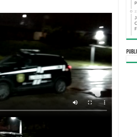
p
2
J
C
F
Publi