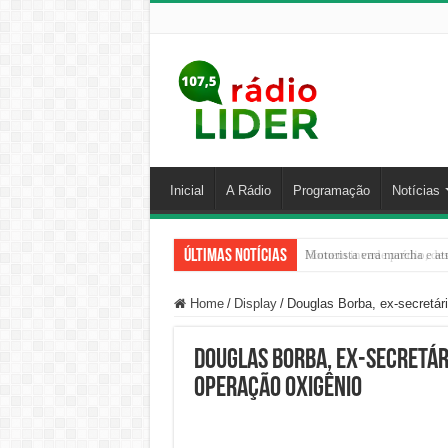
Inicial
A Rádio
Programação
Notícias
Últimas Notícias
Homem invade prédio, desa
Home
/
Display
/
Douglas Borba, ex-secretár
Douglas Borba, ex-secretári
Operação Oxigênio