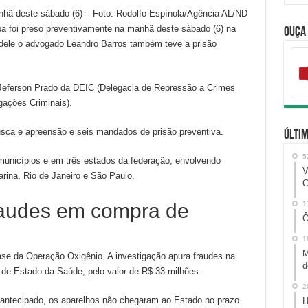
anhã deste sábado (6) – Foto: Rodolfo Espínola/Agência AL/ND
ba foi preso preventivamente na manhã deste sábado (6) na
Ouça
dele o advogado Leandro Barros também teve a prisão
 Jeferson Prado da DEIC (Delegacia de Repressão a Crimes
gações Criminais).
ca e apreensão e seis mandados de prisão preventiva.
Últim
5
municípios e em três estados da federação, envolvendo
V
rina, Rio de Janeiro e São Paulo.
C
raudes em compra de
1
Ô
1
M
fase da Operação Oxigênio. A investigação apura fraudes na
d
 de Estado da Saúde, pelo valor de R$ 33 milhões.
2
antecipado, os aparelhos não chegaram ao Estado no prazo
H