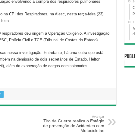
tuação envolvendo a compra dos respiradores pulmonares.
2
C
p
 na CPI dos Respiradores, na Alesc, nesta terça-feira (23),
-feira.
1
M
 respiradores deu origem à Operação Oxigênio. A investigação
d
PSC, Polícia Civil e TCE (Tribunal de Costas do Estado).
sas nessa investigação. Entretanto, há uma outra que está
Publi
ambém na demissão de dois secretários de Estado, Helton
vil), além da exoneração de cargos comissionados.
r
Avançar
Tiro de Guerra realiza o Estágio
de prevenção de Acidentes com
Motocicletas