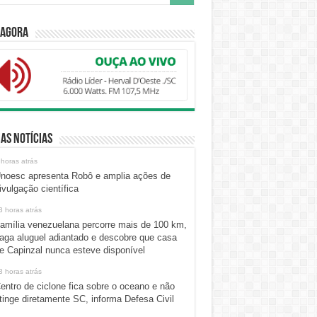
 Agora
as Notícias
 horas atrás
noesc apresenta Robô e amplia ações de
ivulgação científica
3 horas atrás
amília venezuelana percorre mais de 100 km,
aga aluguel adiantado e descobre que casa
e Capinzal nunca esteve disponível
3 horas atrás
entro de ciclone fica sobre o oceano e não
tinge diretamente SC, informa Defesa Civil