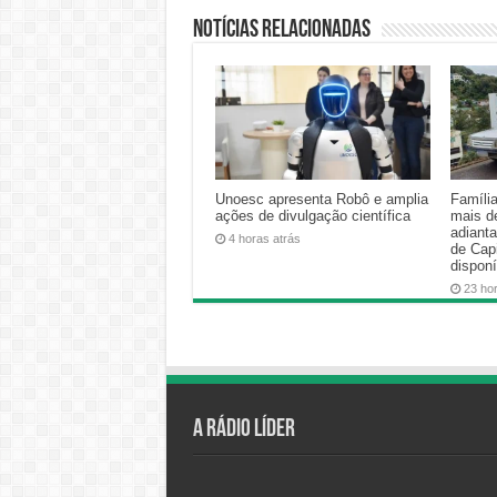
Notícias relacionadas
Unoesc apresenta Robô e amplia
Famíli
ações de divulgação científica
mais d
adiant
4 horas atrás
de Cap
disponí
23 ho
A Rádio Líder