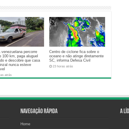
a venezuelana percorre
Centro de ciclone fica sobre o
e 100 km, paga aluguel
oceano e não atinge diretamente
ado e descobre que casa
SC, informa Defesa Civil
inzal nunca esteve
23 horas atrás
vel
ras atrás
Navegação Rápida
A Lí
Home