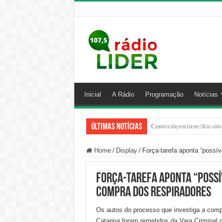
Inicial
A Rádio
Programação
Notícias
Últimas Notícias
Carro despenca no Rio do 
Home
/
Display
/
Força-tarefa aponta “possív
Força-tarefa aponta “possí
compra dos respiradores
Os autos do processo que investiga a comp
Catarina foram remetidos da Vara Criminal d