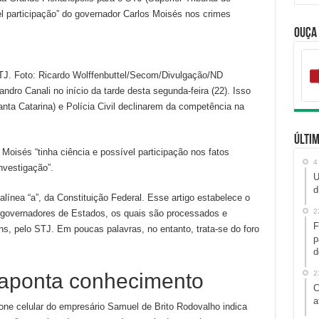
el participação” do governador Carlos Moisés nos crimes
Ouça
STJ. Foto: Ricardo Wolffenbuttel/Secom/Divulgação/ND
andro Canali no início da tarde desta segunda-feira (22). Isso
nta Catarina) e Polícia Civil declinarem da competência na
Últim
Moisés “tinha ciência e possível participação nos fatos
4
nvestigação”.
U
d
, alínea “a”, da Constituição Federal. Esse artigo estabelece o
2
e governadores de Estados, os quais são processados e
F
ns, pelo STJ. Em poucas palavras, no entanto, trata-se do foro
p
d
r aponta conhecimento
2
C
a
elefone celular do empresário Samuel de Brito Rodovalho indica