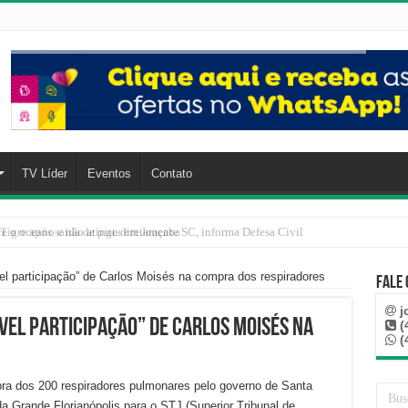
TV Líder
Eventos
Contato
Tigre após saída de pista em Joaçaba
el participação” de Carlos Moisés na compra dos respiradores
Fale
j
vel participação” de Carlos Moisés na
(
(
ra dos 200 respiradores pulmonares pelo governo de Santa
a Grande Florianópolis para o STJ (Superior Tribunal de