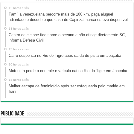
12 horas atrás
Família venezuelana percorre mais de 100 km, paga aluguel
adiantado e descobre que casa de Capinzal nunca esteve disponível
13 horas atrás
Centro de ciclone fica sobre o oceano e não atinge diretamente SC,
informa Defesa Civil
13 horas atrás
Carro despenca no Rio do Tigre após saída de pista em Joaçaba
16 horas atrás
Motorista perde o controle e veículo cai no Rio do Tigre em Joaçaba
18 horas atrás
Mulher escapa de feminicídio após ser esfaqueada pelo marido em
Irani
Publicidade