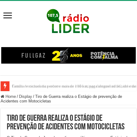
Família venezuelana percorre mais de 100 km, paga aluguel adiantado e de
Centro de ciclone fica sobre o oceano e não atinge diretamente SC, informa
Home
/
Display
/
Tiro de Guerra realiza o Estágio de prevenção de
Acidentes com Motocicletas
Tiro de Guerra realiza o Estágio de
prevenção de Acidentes com Motocicletas