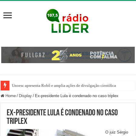
Unoesc apresenta Robô e amplia ações de divulgação científica
Família venezuelana percorre mais de 100 km, paga aluguel adiantado e de
Home
/
Display
/
Ex-presidente Lula é condenado no caso triplex
Ex-presidente Lula é condenado no caso
triplex
O juiz Sérgio