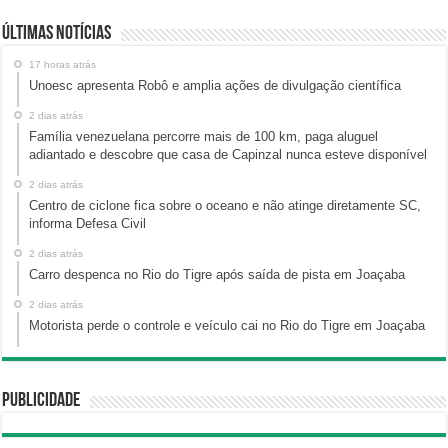
Últimas Notícias
17 horas atrás
Unoesc apresenta Robô e amplia ações de divulgação científica
2 dias atrás
Família venezuelana percorre mais de 100 km, paga aluguel
adiantado e descobre que casa de Capinzal nunca esteve disponível
2 dias atrás
Centro de ciclone fica sobre o oceano e não atinge diretamente SC,
informa Defesa Civil
2 dias atrás
Carro despenca no Rio do Tigre após saída de pista em Joaçaba
2 dias atrás
Motorista perde o controle e veículo cai no Rio do Tigre em Joaçaba
Publicidade