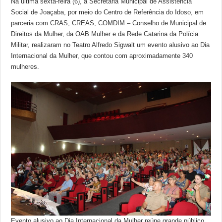
Na última sexta-feira (6), a Secretaria Municipal de Assistência
Social de Joaçaba, por meio do Centro de Referência do Idoso, em
parceria com CRAS, CREAS, COMDIM – Conselho de Municipal de
Direitos da Mulher, da OAB Mulher e da Rede Catarina da Polícia
Militar, realizaram no Teatro Alfredo Sigwalt um evento alusivo ao Dia
Internacional da Mulher, que contou com aproximadamente 340
mulheres.
Evento alusivo ao Dia Internacional da Mulher reúne grande público