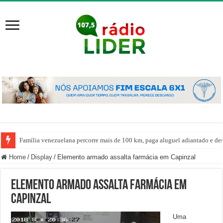
Família venezuelana percorre mais de 100 km, paga aluguel adiantado e de
Home
/
Display
/
Elemento armado assalta farmácia em Capinzal
Elemento armado assalta farmácia em
Capinzal
Uma