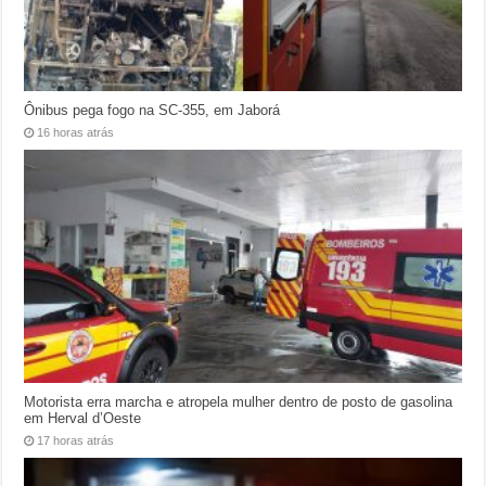
Ônibus pega fogo na SC-355, em Jaborá
16 horas atrás
Motorista erra marcha e atropela mulher dentro de posto de gasolina
em Herval d’Oeste
17 horas atrás