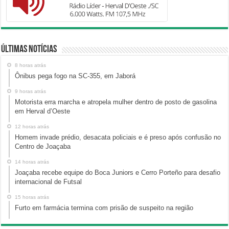
Últimas Notícias
8 horas atrás
Ônibus pega fogo na SC-355, em Jaborá
9 horas atrás
Motorista erra marcha e atropela mulher dentro de posto de gasolina
em Herval d’Oeste
12 horas atrás
Homem invade prédio, desacata policiais e é preso após confusão no
Centro de Joaçaba
14 horas atrás
Joaçaba recebe equipe do Boca Juniors e Cerro Porteño para desafio
internacional de Futsal
15 horas atrás
Furto em farmácia termina com prisão de suspeito na região