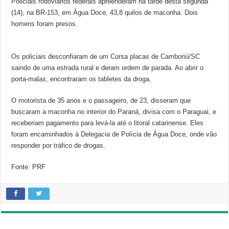
Policiais rodoviários federais apreenderam na tarde desta segunda
(14), na BR-153, em Água Doce, 43,8 quilos de maconha. Dois
homens foram presos.
Os policiais desconfiaram de um Corsa placas de Camboriú/SC
saindo de uma estrada rural e deram ordem de parada. Ao abrir o
porta-malas, encontraram os tabletes da droga.
O motorista de 35 anos e o passageiro, de 23, disseram que
buscaram a maconha no interior do Paraná, divisa com o Paraguai, e
receberiam pagamento para levá-la até o litoral catarinense. Eles
foram encaminhados à Delegacia de Polícia de Água Doce, onde vão
responder por tráfico de drogas.
Fonte: PRF