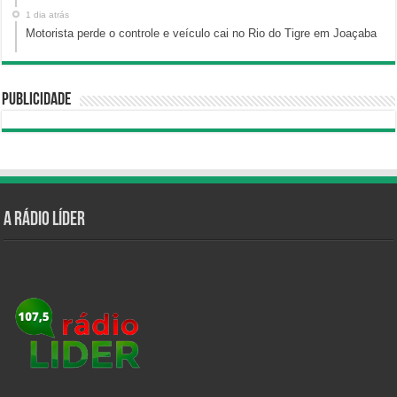
1 dia atrás
Motorista perde o controle e veículo cai no Rio do Tigre em Joaçaba
Publicidade
A Rádio Líder