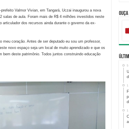
e-prefeito Valmor Vivian, em Tangará, Uczai inaugurou a nova
Ouça
2 salas de aula. Foram mais de R$ 4 milhões investidos neste
o articulador dos recursos ainda durante o governo da ex-
o meu coração. Antes de ser deputado eu sou um professor,
ste novo espaço seja um local de muito aprendizado e que os
em bem deste patrimônio. Todos juntos construindo educação
Últim
5
U
d
1
F
p
d
1
C
a