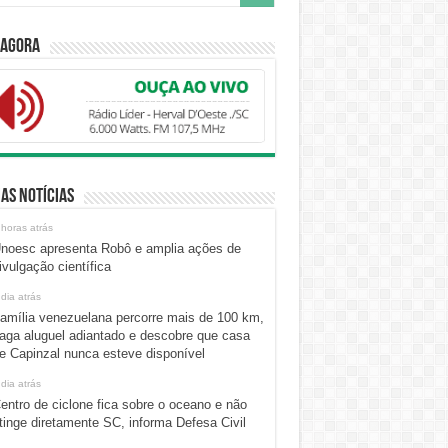
 Agora
as Notícias
 horas atrás
noesc apresenta Robô e amplia ações de
ivulgação científica
 dia atrás
amília venezuelana percorre mais de 100 km,
aga aluguel adiantado e descobre que casa
e Capinzal nunca esteve disponível
 dia atrás
entro de ciclone fica sobre o oceano e não
tinge diretamente SC, informa Defesa Civil