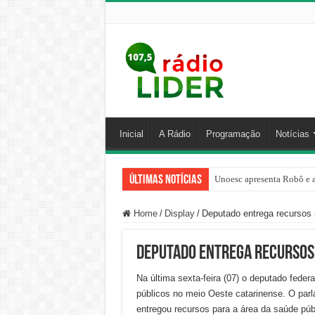
Inicial
A Rádio
Programação
Notícias
Últimas Notícias
Unoesc apresenta Robô e a
Família venezuelana perco
Home
/
Display
/
Deputado entrega recursos 
Deputado entrega recursos
Na última sexta-feira (07) o deputado fed
públicos no meio Oeste catarinense. O parl
entregou recursos para a área da saúde pú