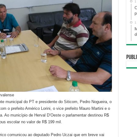
1
C
p
1
M
d
Publi
rvalense
te municipal do PT e presidente do Siticom, Pedro Nogueira, o
 o prefeito Américo Lorini, o vice prefeito Mauro Martini e o
ira. Ao município de Herval D’Oeste o parlamentar destinou R$
bus escolar no valor de R$ 199 mil.
rico comunicou ao deputado Pedro Uczai que em breve vai