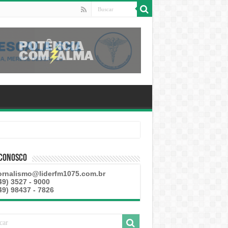
 esteve disponível
 Conosco
ornalismo@liderfm1075.com.br
49) 3527 - 9000
49) 98437 - 7826