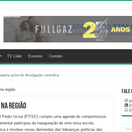
TV Líder
Eventos
Contato
mplia ações de divulgação científica
rre mais de 100 km, paga aluguel adiantado e descobre que casa de Capinzal nunca
na região
Fale
j
 na região
(
(
eral Pedro Uczai (PT/SC) cumpriu uma agenda de compromissos
amentar participou da inauguração de uma nova escola,
bica e recebeu novas demandas das lideranças políticas dos