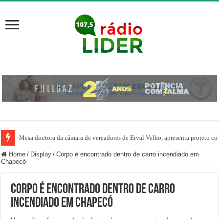
Mesa diretora da câmara de vereadores de Erval Velho, apresenta projeto co
Do projeto social à Seleção Brasileira: badminton transforma a vida de jov
Home
/
Display
/
Corpo é encontrado dentro de carro incendiado em
Chapecó
Corpo é encontrado dentro de carro
incendiado em Chapecó