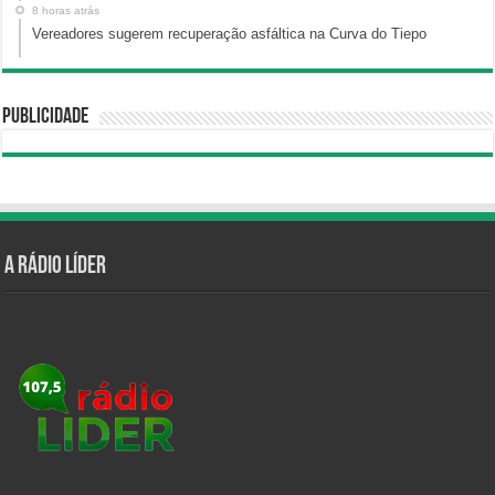
8 horas atrás
Vereadores sugerem recuperação asfáltica na Curva do Tiepo
Publicidade
A Rádio Líder