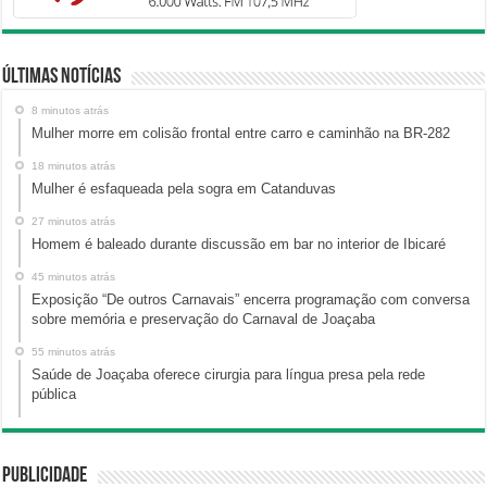
Últimas Notícias
8 minutos atrás
Mulher morre em colisão frontal entre carro e caminhão na BR-282
18 minutos atrás
Mulher é esfaqueada pela sogra em Catanduvas
27 minutos atrás
Homem é baleado durante discussão em bar no interior de Ibicaré
45 minutos atrás
Exposição “De outros Carnavais” encerra programação com conversa
sobre memória e preservação do Carnaval de Joaçaba
55 minutos atrás
Saúde de Joaçaba oferece cirurgia para língua presa pela rede
pública
Publicidade