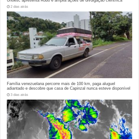
Unoesc apresenta Robô e amplia ações de divulgação científica
2 dias atrás
Família venezuelana percorre mais de 100 km, paga aluguel
adiantado e descobre que casa de Capinzal nunca esteve disponível
3 dias atrás