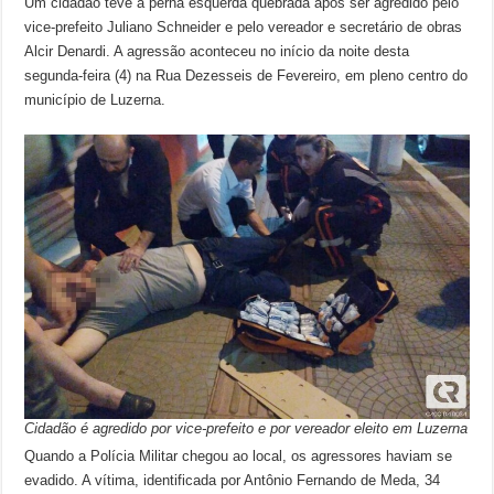
Um cidadão teve a perna esquerda quebrada após ser agredido pelo
vice-prefeito Juliano Schneider e pelo vereador e secretário de obras
Alcir Denardi. A agressão aconteceu no início da noite desta
segunda-feira (4) na Rua Dezesseis de Fevereiro, em pleno centro do
município de Luzerna.
Cidadão é agredido por vice-prefeito e por vereador eleito em Luzerna
Quando a Polícia Militar chegou ao local, os agressores haviam se
evadido. A vítima, identificada por Antônio Fernando de Meda, 34