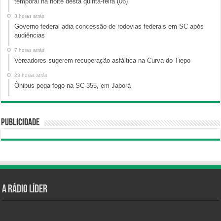
temporal na noite desta quinta-feira (06)
3 horas atrás
Governo federal adia concessão de rodovias federais em SC após
audiências
7 horas atrás
Vereadores sugerem recuperação asfáltica na Curva do Tiepo
23 horas atrás
Ônibus pega fogo na SC-355, em Jaborá
Publicidade
A Rádio Líder