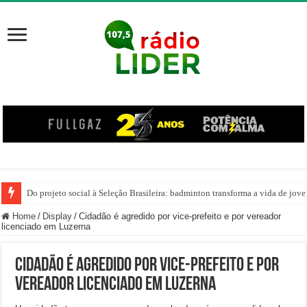
Do projeto social à Seleção Brasileira: badminton transforma a vida de jov
Defesa Civil de Joaçaba alerta população sobre possibilidade de temporal na
Home
/
Display
/
Cidadão é agredido por vice-prefeito e por vereador
licenciado em Luzerna
Cidadão é agredido por vice-prefeito e por
vereador licenciado em Luzerna