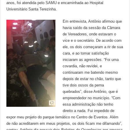
anos, foi atendida pelo SAMU e encaminhada ao Hospital
Universitário Santa Terezinha.
Em entrevista, Antônio afirmou que
havia saído da sessão da Câmara
de Vereadores, onde estavam o
vice e o secretário. De acordo com
ele, os dois começaram a rir de sua
cara, e ao tomar satisfação
iniciaram as agressões. “Foi uma
covardia, não revidei, e
continuaram me batendo mesmo
depois de estar no chão, tanto que
tive dois ossos da perna
quebrados”, disse Antônio, que é
empreendedor no município. “Com
essa administração não tenho
direito a nada. Fui impedido de
expor meu projeto do parque temático no Centro de Eventos. Além
de não acreditarem em meus projetos, os dois ficam me difamando”,
contou. Antônio diz possuir dois Boletins de Ocorrências por ameaça