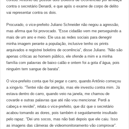
contra o secretário Denardi, e que após o exame de corpo de delito
vai representar contra os dois.
Procurado, o vice-prefeito Juliano Schneider não negou a agressão,
mas afirma que foi provocado. “Esse cidadão vem me perseguindo a
mais de um ano e meio. Ele usa as redes sociais para denegrir
minha imagem perante a população, inclusive tenho os prints
arquivados e registrei boletins de ocorrência”, disse Juliano. “Não são
apenas críticas ao homem público, ele ofende a mim e a minha
família com palavras de baixo calão e ontem foi a gota d´água, pois
ninguém tem sangue de barata”.
O vice-prefeito conta que foi pegar o carro, quando Antônio começou
a xinga-lo. “Tentei não dar atenção, mas ele investiu contra mim. Já
estava dentro do carro, quando veio na janela, me chamou de
covarde e outras palavras que até não vou mencionar. Perdi a
cabeça e revidei”, relata o vice-prefeito, que diz que o secretário
acabou tomando as dores, pois também é seguidamente insultado
pelo rapaz. “Dei uns socos, mas não bati depois que ele caiu. Isso
as imagens das câmeras de videomonitoramento vão comprovar”.