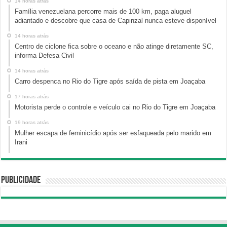
14 horas atrás
Família venezuelana percorre mais de 100 km, paga aluguel
adiantado e descobre que casa de Capinzal nunca esteve disponível
14 horas atrás
Centro de ciclone fica sobre o oceano e não atinge diretamente SC,
informa Defesa Civil
14 horas atrás
Carro despenca no Rio do Tigre após saída de pista em Joaçaba
17 horas atrás
Motorista perde o controle e veículo cai no Rio do Tigre em Joaçaba
19 horas atrás
Mulher escapa de feminicídio após ser esfaqueada pelo marido em
Irani
Publicidade