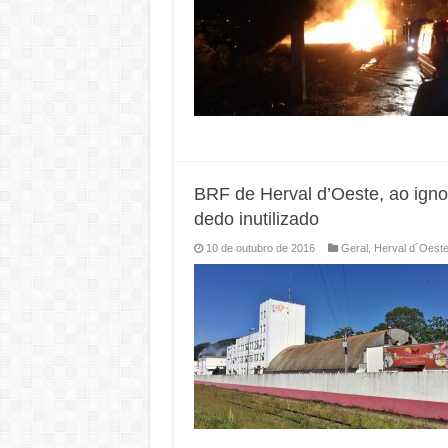
BRF de Herval d’Oeste, ao igno
dedo inutilizado
10 de outubro de 2016
Geral
,
Herval d´Oest