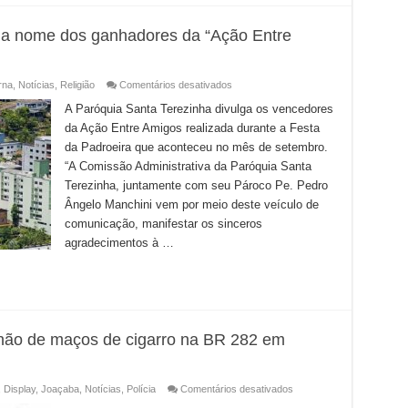
lga nome dos ganhadores da “Ação Entre
em
rna
,
Notícias
,
Religião
Comentários desativados
Catedral
Santa
A Paróquia Santa Terezinha divulga os vencedores
Terezinha
da Ação Entre Amigos realizada durante a Festa
divulga
nome
da Padroeira que aconteceu no mês de setembro.
dos
ganhadores
“A Comissão Administrativa da Paróquia Santa
da
“Ação
Terezinha, juntamente com seu Pároco Pe. Pedro
Entre
Ângelo Manchini vem por meio deste veículo de
Amigos”
comunicação, manifestar os sinceros
agradecimentos à …
hão de maços de cigarro na BR 282 em
em
,
Display
,
Joaçaba
,
Notícias
,
Polícia
Comentários desativados
PRF