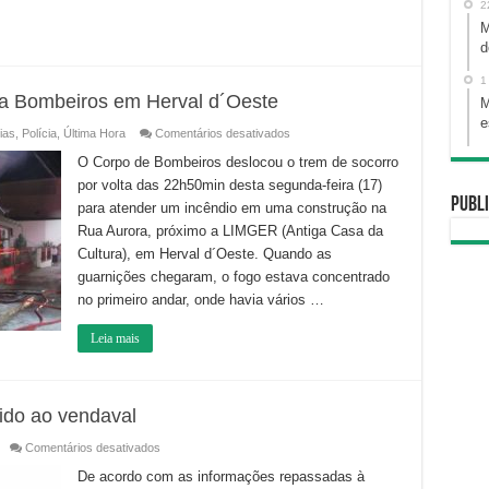
2
M
d
1
za Bombeiros em Herval d´Oeste
M
e
em
ias
,
Polícia
,
Última Hora
Comentários desativados
Incêndio
em
O Corpo de Bombeiros deslocou o trem de socorro
construção
por volta das 22h50min desta segunda-feira (17)
mobiliza
Bombeiros
Publi
para atender um incêndio em uma construção na
em
Herval
Rua Aurora, próximo a LIMGER (Antiga Casa da
d
´Oeste
Cultura), em Herval d´Oeste. Quando as
guarnições chegaram, o fogo estava concentrado
no primeiro andar, onde havia vários …
Leia mais
ido ao vendaval
em
Comentários desativados
Unoesc
cancela
De acordo com as informações repassadas à
suas