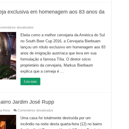
veja exclusiva em homenagem aos 83 anos da
em
omentários desativados
Cervejaria
Bierbaum
Eleita como a melhor cervejaria da América do Sul
lança
no South Beer Cup 2016, a Cervejaria Bierbuam
cerveja
exclusiva
lançou um rótulo exclusivo em homenagem aos 83
em
homenagem
anos de imigração austríaca que leva em sua
aos
83
formulação a famosa Tília. O diretor sócio
anos
proprietário da cervejaria, Markus Bierbaum
da
imigração
explica que a cerveja é …
austríaca
Leia mais
Bairro Jardim José Rupp
em
ma Hora
Comentários desativados
Incêndio
destrói
Uma casa foi totalmente destruída por um
residência
incêndio na noite desta quarta-feira (12) no bairro
no
Bairro