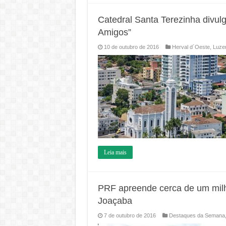
Catedral Santa Terezinha divu
Amigos”
10 de outubro de 2016
Herval d´Oeste
,
Luze
Leia mais
PRF apreende cerca de um mil
Joaçaba
7 de outubro de 2016
Destaques da Semana