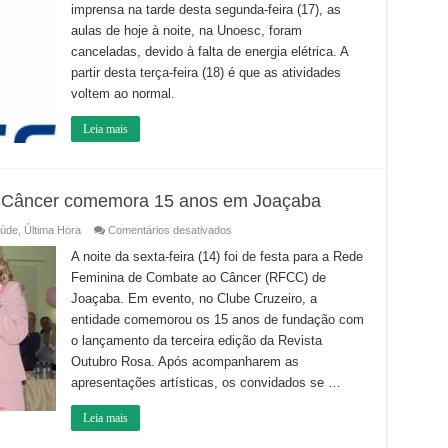
imprensa na tarde desta segunda-feira (17), as
aulas
devido
aulas de hoje à noite, na Unoesc, foram
ao
vendaval
canceladas, devido à falta de energia elétrica. A
partir desta terça-feira (18) é que as atividades
voltem ao normal.
Leia mais
 Câncer comemora 15 anos em Joaçaba
em
úde
,
Última Hora
Comentários desativados
Rede
Feminina
A noite da sexta-feira (14) foi de festa para a Rede
de
Feminina de Combate ao Câncer (RFCC) de
Combate
ao
Joaçaba. Em evento, no Clube Cruzeiro, a
Câncer
comemora
entidade comemorou os 15 anos de fundação com
15
anos
o lançamento da terceira edição da Revista
em
Outubro Rosa. Após acompanharem as
Joaçaba
apresentações artísticas, os convidados se …
Leia mais