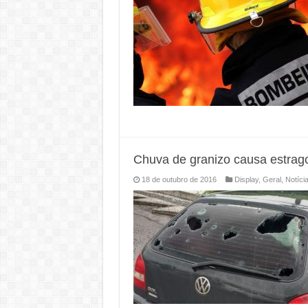
Chuva de granizo causa estrago
18 de outubro de 2016
Display
,
Geral
,
Notíci