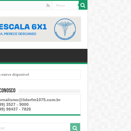
 esteve disponível
 Conosco
ornalismo@liderfm1075.com.br
49) 3527 - 9000
49) 98437 - 7826