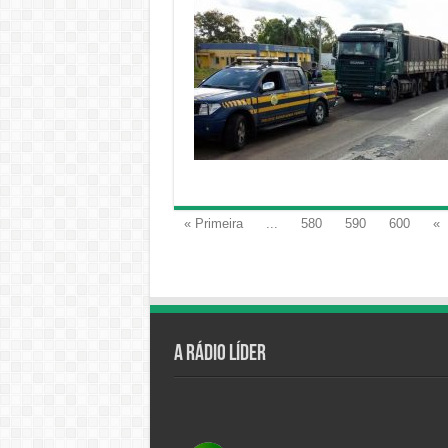
« Primeira
...
580
590
600
«
A Rádio Líder