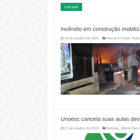
Leia mais
Incêndio em construção mobili
18 de outubro de 2016
Herval d´Oeste
,
Notíc
Unoesc cancela suas aulas dev
17 de outubro de 2016
Notícias
,
Última Hora