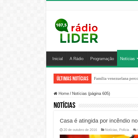
Inicial
A Rádio
Programação
Notícias
Últimas Notícias
Família venezuelana perco
Home
/
Notícias (página 605)
Notícias
Casa é atingida por incêndio no
20 de outubro de 2016
Notícias
,
Polícia