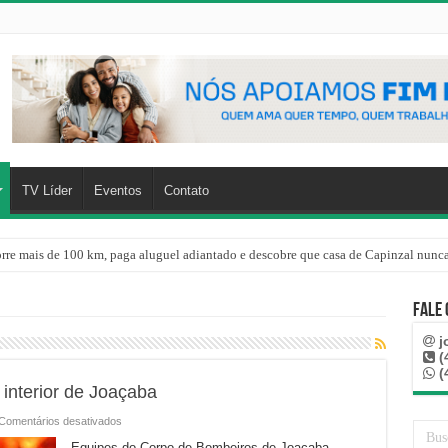
TV Líder
Eventos
Contato
rre mais de 100 km, paga aluguel adiantado e descobre que casa de Capinzal nunca
Fale
j
(
(
 interior de Joaçaba
em
Comentários desativados
Casa
é
Equipes do Corpo de Bombeiros de Joaçaba