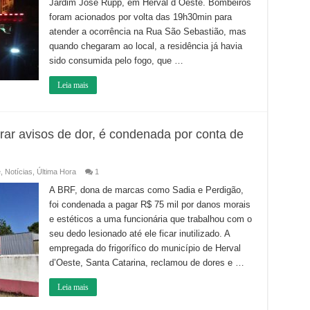
Jardim José Rupp, em Herval d´Oeste. Bombeiros
Jardim
José
foram acionados por volta das 19h30min para
Rupp
atender a ocorrência na Rua São Sebastião, mas
quando chegaram ao local, a residência já havia
sido consumida pelo fogo, que …
Leia mais
rar avisos de dor, é condenada por conta de
e
,
Notícias
,
Última Hora
1
A BRF, dona de marcas como Sadia e Perdigão,
foi condenada a pagar R$ 75 mil por danos morais
e estéticos a uma funcionária que trabalhou com o
seu dedo lesionado até ele ficar inutilizado. A
empregada do frigorífico do município de Herval
d’Oeste, Santa Catarina, reclamou de dores e …
Leia mais