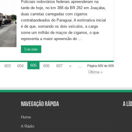
apreende
Policiais rodoviários federais apreenderam na
cerca
tarde de hoje, no km 388 da BR 282 em Joaçaba,
de
um
duas carretas carregadas com cigarros
milhão
de
contrabandeados do Paraguai. A estimativa inicial
maços
de
é de que, somando os dois veículos, a carga
cigarro
some um milhão de maços de cigarros, o que
na
BR
representa a maior apreensão do …
282
em
Joaçaba
Leia mais
605
603
604
606
607
»
...
Página 605 de 609
Última »
Navegação Rápida
A Lí
Home
A Rádio