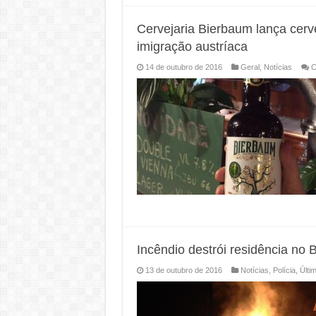
Cervejaria Bierbaum lança cer
imigração austríaca
14 de outubro de 2016
Geral
,
Notícias
C
Incêndio destrói residência no 
13 de outubro de 2016
Notícias
,
Polícia
,
Últi