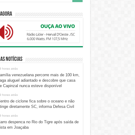
 Agora
as Notícias
9 horas atrás
amília venezuelana percorre mais de 100 km,
aga aluguel adiantado e descobre que casa
e Capinzal nunca esteve disponível
9 horas atrás
entro de ciclone fica sobre o oceano e não
tinge diretamente SC, informa Defesa Civil
9 horas atrás
arro despenca no Rio do Tigre após saída de
ista em Joaçaba