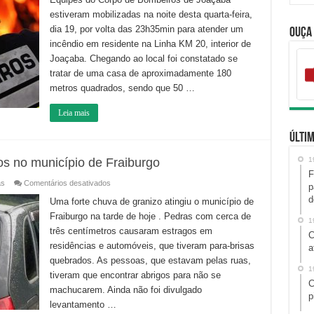
atingida
estiveram mobilizadas na noite desta quarta-feira,
por
incêndio
dia 19, por volta das 23h35min para atender um
Ouça
no
interior
incêndio em residente na Linha KM 20, interior de
de
Joaçaba
Joaçaba. Chegando ao local foi constatado se
tratar de uma casa de aproximadamente 180
metros quadrados, sendo que 50 …
Leia mais
Últim
s no município de Fraiburgo
1
F
em
as
Comentários desativados
p
Chuva
d
de
Uma forte chuva de granizo atingiu o município de
granizo
Fraiburgo na tarde de hoje . Pedras com cerca de
causa
1
estragos
três centímetros causaram estragos em
no
C
município
residências e automóveis, que tiveram para-brisas
a
de
Fraiburgo
quebrados. As pessoas, que estavam pelas ruas,
1
tiveram que encontrar abrigos para não se
C
machucarem. Ainda não foi divulgado
p
levantamento …