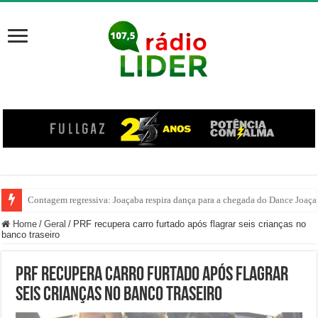
Contagem regressiva: Joaçaba respira dança para a chegada do Dance Joaçaba
Homem é baleado durante discussão em bar no interior de Ibicaré
Home
/
Geral
/
PRF recupera carro furtado após flagrar seis crianças no
banco traseiro
PRF recupera carro furtado após flagrar
seis crianças no banco traseiro