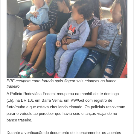
PRF recupera carro furtado após flagrar seis crianças no banco
traseiro
A Polícia Rodoviária Federal recuperou na manhã deste domingo
(16), na BR 101 em Barra Velha, um VW/Gol com registro de
furto/roubo e que estava circulando clonado. Os policiais resolveram
parar o veículo ao perceber que havia seis crianças viajando no
banco traseiro.
Durante a verificação do documento de licenciamento, os agentes