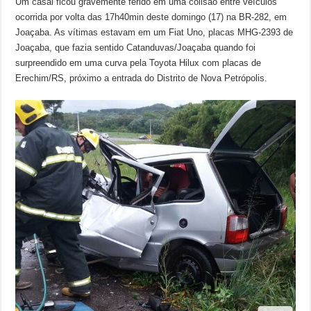
Um casal ficou gravemente ferido em uma colisão entre veículos
ocorrida por volta das 17h40min deste domingo (17) na BR-282, em
Joaçaba. As vítimas estavam em um Fiat Uno, placas MHG-2393 de
Joaçaba, que fazia sentido Catanduvas/Joaçaba quando foi
surpreendido em uma curva pela Toyota Hilux com placas de
Erechim/RS, próximo a entrada do Distrito de Nova Petrópolis.