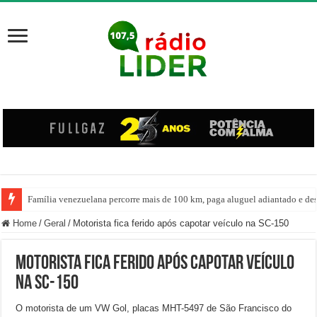
Família venezuelana percorre mais de 100 km, paga aluguel adiantado e de
Centro de ciclone fica sobre o oceano e não atinge diretamente SC, informa
Home
/
Geral
/
Motorista fica ferido após capotar veículo na SC-150
Motorista fica ferido após capotar veículo
na SC-150
O motorista de um VW Gol, placas MHT-5497 de São Francisco do