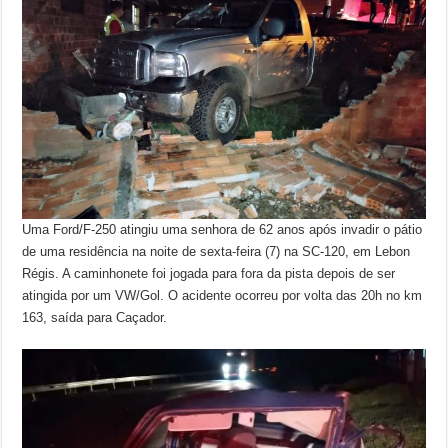
Uma Ford/F-250 atingiu uma senhora de 62 anos após invadir o pátio
de uma residência na noite de sexta-feira (7) na SC-120, em Lebon
Régis. A caminhonete foi jogada para fora da pista depois de ser
atingida por um VW/Gol. O acidente ocorreu por volta das 20h no km
163, saída para Caçador.