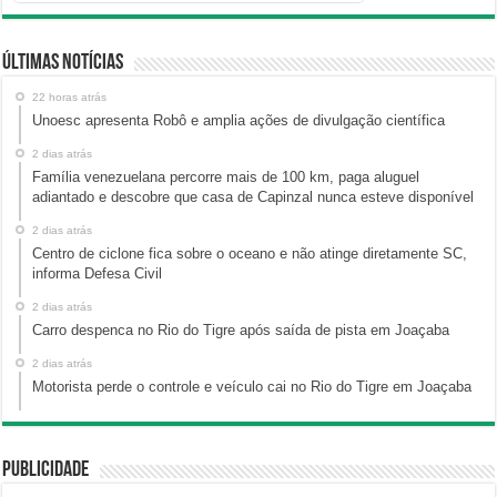
Últimas Notícias
22 horas atrás
Unoesc apresenta Robô e amplia ações de divulgação científica
2 dias atrás
Família venezuelana percorre mais de 100 km, paga aluguel
adiantado e descobre que casa de Capinzal nunca esteve disponível
2 dias atrás
Centro de ciclone fica sobre o oceano e não atinge diretamente SC,
informa Defesa Civil
2 dias atrás
Carro despenca no Rio do Tigre após saída de pista em Joaçaba
2 dias atrás
Motorista perde o controle e veículo cai no Rio do Tigre em Joaçaba
Publicidade