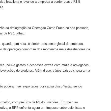
bolsa brasileira e levando a empresa a perder quase R$ 5
dia
.
zão da deflagração da Operação Carne Fraca no ano passado,
s de R$ 1 bilhão.
o, quando, em nota, o diretor presidente global da empresa,
ódio da operação como “um dos momentos mais desafiadores da
ções, houve gastos e despesas extras com mídia e advogados,
evoluções de produtos. Além disso, vários países chegaram a
ão puderam ser exportados por causa disso “estão sendo
.
ermelho, com prejuízo de R$ 460 milhões. Em meio ao
tivo, a BRF enfrenta agora um impasse entre acionistas e