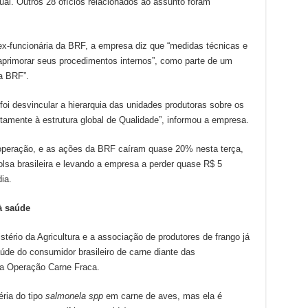
ual. Outros 28 ofícios relacionados ao assunto foram
x-funcionária da BRF, a empresa diz que “medidas técnicas e
aprimorar seus procedimentos internos”, como parte de um
a BRF”.
oi desvincular a hierarquia das unidades produtoras sobre os
etamente à estrutura global de Qualidade”, informou a empresa.
operação, e as ações da BRF caíram quase 20% nesta terça,
bolsa brasileira e levando a empresa a perder quase R$ 5
ia.
à saúde
tério da Agricultura e a associação de produtores de frango já
úde do consumidor brasileiro de carn
e
diante das
da Operação Carne Fraca.
ria do tipo
salmonela spp
em carne de aves, mas ela é