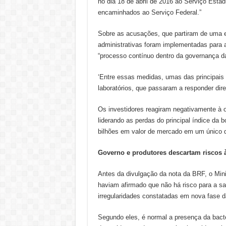
no dia 18 de abril de 2016 ao Serviço Estad
encaminhados ao Serviço Federal.”
Sobre as acusações, que partiram de uma e
administrativas foram implementadas para 
“processo contínuo dentro da governança d
‘Entre essas medidas, umas das principais f
laboratórios, que passaram a responder dir
Os investidores reagiram negativamente à 
liderando as perdas do principal índice da 
bilhões em valor de mercado em um único d
Governo e produtores descartam riscos 
Antes da divulgação da nota da BRF, o Minis
haviam afirmado que não há risco para a sa
irregularidades constatadas em nova fase 
Segundo eles, é normal a presença da bacté