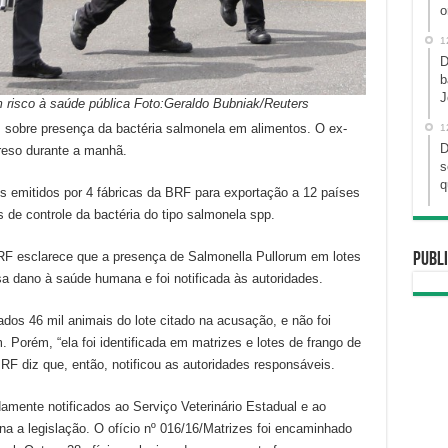
o
1
D
b
J
 risco à saúde pública Foto:Geraldo Bubniak/Reuters
sobre presença da bactéria salmonela em alimentos. O ex-
1
D
preso durante a manhã.
s
q
s emitidos por 4 fábricas da BRF para exportação a 12 países
s de controle da bactéria do tipo salmonela spp.
BRF esclarece que a presença de Salmonella Pullorum em lotes
Publi
a dano à saúde humana e foi notificada às autoridades.
dos 46 mil animais do lote citado na acusação, e não foi
 Porém, “ela foi identificada em matrizes e lotes de frango de
F diz que, então, notificou as autoridades responsáveis.
amente notificados ao Serviço Veterinário Estadual e ao
a a legislação. O ofício nº 016/16/Matrizes foi encaminhado