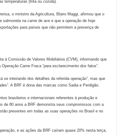
s temperaturas (frita ou cozida).
nsa, o ministro da Agricultura, Blairo Maggi, afirmou que o
de salmonela na carne de ave e que a operação de hoje
 exportações para países que não permitem a presença de
ota à Comissão de Valores Mobiliários (CVM), informando que
a Operação Carne Fraca “para esclarecimento dos fatos”.
 se inteirando dos detalhes da referida operação”, mas que
idades”. A BRF é dona das marcas como Sadia e Perdigão.
s brasileiros e internacionais referentes à produção e
ais de 80 anos a BRF demonstra seus compromissos com a
estão presentes em todas as suas operações no Brasil e no
operação, e as ações da BRF caíram quase 20% nesta terça,