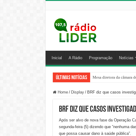
Inicial
A Rádio
Programação
Notícias
Últimas Notícias
Mesa diretora da câmara de
Home
/
Display
/
BRF diz que casos investig
BRF diz que casos investiga
Após ser alvo de nova fase da Operação Ca
segunda-feira (5) dizendo que “nenhuma das 
que possa causar dano à saúde pública”.