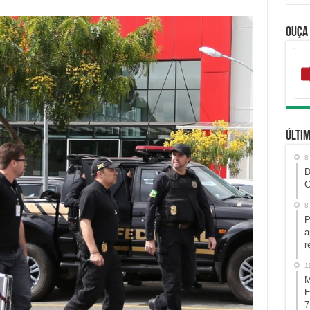
Ouça
Últim
8
D
C
8
P
a
r
1
M
E
7