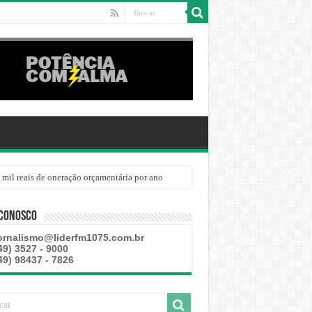
 mil reais de oneração orçamentária por ano
 Conosco
ornalismo@liderfm1075.com.br
49) 3527 - 9000
49) 98437 - 7826