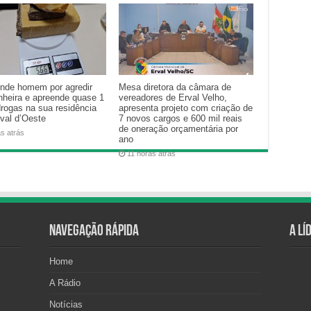
nde homem por agredir
Mesa diretora da câmara de
heira e apreende quase 1
vereadores de Erval Velho,
drogas na sua residência
apresenta projeto com criação de
val d’Oeste
7 novos cargos e 600 mil reais
de oneração orçamentária por
as atrás
ano
11 horas atrás
Navegação Rápida
A Lí
Home
A Rádio
Notícias