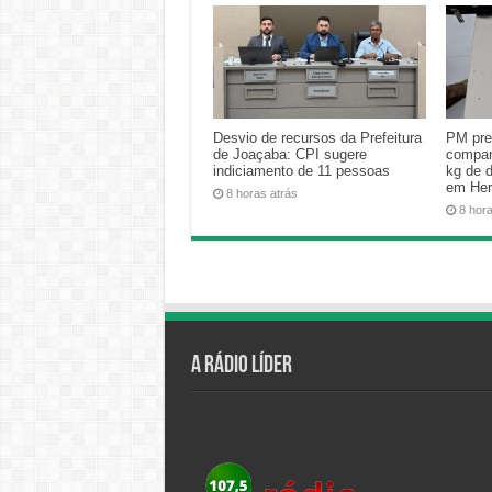
Desvio de recursos da Prefeitura
PM pre
de Joaçaba: CPI sugere
compan
indiciamento de 11 pessoas
kg de 
em Her
8 horas atrás
8 hor
A Rádio Líder