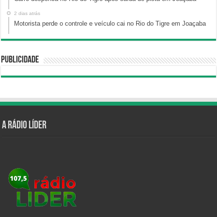
2 dias atrás
Motorista perde o controle e veículo cai no Rio do Tigre em Joaçaba
Publicidade
A Rádio Líder