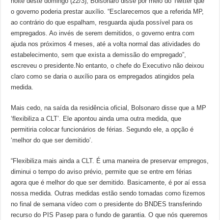
noite deste domingo (22/3), Bolsonaro disse por meio do Twitter que
o governo poderia prestar auxílio. “Esclarecemos que a referida MP,
ao contrário do que espalham, resguarda ajuda possível para os
empregados. Ao invés de serem demitidos, o governo entra com
ajuda nos próximos 4 meses, até a volta normal das atividades do
estabelecimento, sem que exista a demissão do empregado”,
escreveu o presidente.No entanto, o chefe do Executivo não deixou
claro como se daria o auxílio para os empregados atingidos pela
medida.
Mais cedo, na saída da residência oficial, Bolsonaro disse que a MP
‘flexibiliza a CLT’. Ele apontou ainda uma outra medida, que
permitiria colocar funcionários de férias. Segundo ele, a opção é
‘melhor do que ser demitido’.
“Flexibiliza mais ainda a CLT. É uma maneira de preservar empregos,
diminui o tempo do aviso prévio, permite que se entre em férias
agora que é melhor do que ser demitido. Basicamente, é por aí essa
nossa medida. Outras medidas estão sendo tomadas como fizemos
no final de semana vídeo com o presidente do BNDES transferindo
recurso do PIS Pasep para o fundo de garantia. O que nós queremos