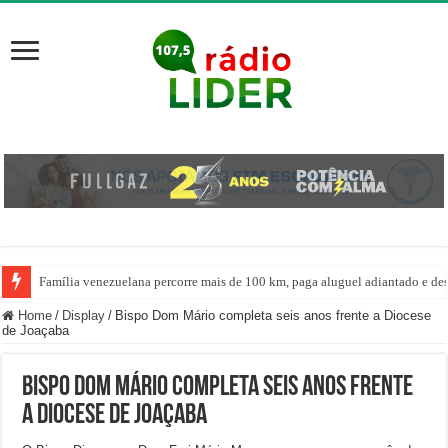
Família venezuelana percorre mais de 100 km, paga aluguel adiantado e de
Centro de ciclone fica sobre o oceano e não atinge diretamente SC, informa
Home
/
Display
/
Bispo Dom Mário completa seis anos frente a Diocese
de Joaçaba
Bispo Dom Mário completa seis anos frente
a Diocese de Joaçaba