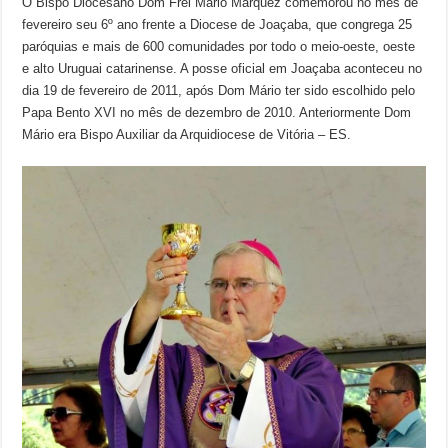
O Bispo Diocesano Dom Frei Mário Marquez comemorou no mês de
fevereiro seu 6º ano frente a Diocese de Joaçaba, que congrega 25
paróquias e mais de 600 comunidades por todo o meio-oeste, oeste
e alto Uruguai catarinense. A posse oficial em Joaçaba aconteceu no
dia 19 de fevereiro de 2011, após Dom Mário ter sido escolhido pelo
Papa Bento XVI no mês de dezembro de 2010. Anteriormente Dom
Mário era Bispo Auxiliar da Arquidiocese de Vitória – ES.