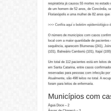
respiratória já causou 55 mortes no estado
de um homem de 52 anos, de Concórdia, s
Florianópolis e uma mulher de 82 anos que 
>>> Confira aqui o boletim epidemiológico d
O número de municípios com casos confirmad
local com a maior quantidade de pacientes
sequência, aparecem Blumenau (241), Joinvi
(101), Balneário Camboriú (101), Itajaí (100
Um total de 112 pacientes está em leitos de
em Santa Catarina, entre casos confirmados
reservadas para pessoas com infecção por
Atualmente, são 498 leitos no total. A rec
foram para leitos de enfermaria.
Municípios com ca
Água Doce – 2
Águas de Chapecó – 2