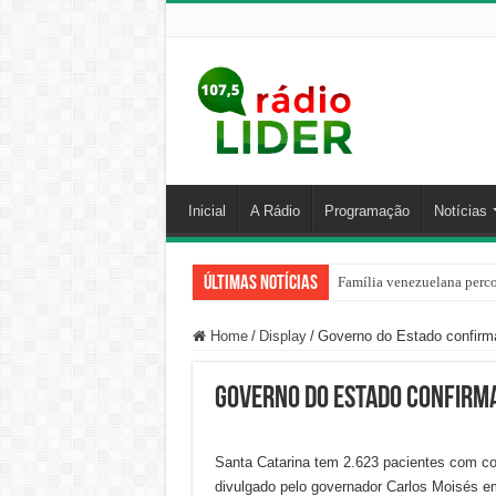
Inicial
A Rádio
Programação
Notícias
Últimas Notícias
Família venezuelana perco
Centro de ciclone fica sob
Home
/
Display
/
Governo do Estado confirma
Governo do Estado confirma
Santa Catarina tem 2.623 pacientes com co
divulgado pelo governador Carlos Moisés em 