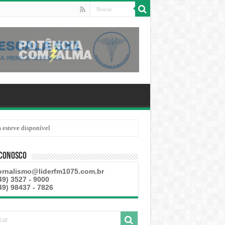
 esteve disponível
 Conosco
ornalismo@liderfm1075.com.br
49) 3527 - 9000
49) 98437 - 7826