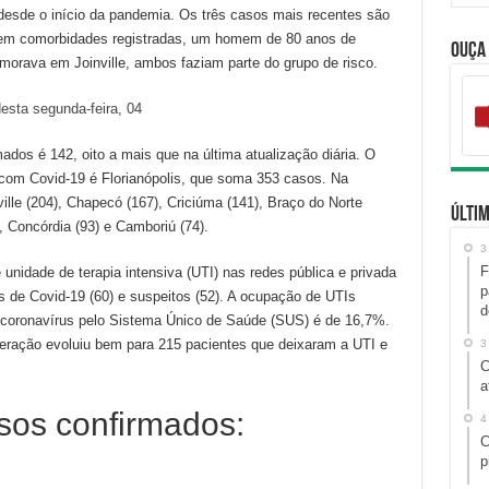
 desde o início da pandemia. Os três casos mais recentes são
em comorbidades registradas, um homem de 80 anos de
Ouça
morava em Joinville, ambos faziam parte do grupo de risco.
esta segunda-feira, 04
os é 142, oito a mais que na última atualização diária. O
 com Covid-19 é Florianópolis, que soma 353 casos. Na
lle (204), Chapecó (167), Criciúma (141), Braço do Norte
Últim
), Concórdia (93) e Camboriú (74).
3
F
 unidade de terapia intensiva (UTI) nas redes pública e privada
p
 de Covid-19 (60) e suspeitos (52). A ocupação de UTIs
d
 coronavírus pelo Sistema Único de Saúde (SUS) é de 16,7%.
uperação evoluiu bem para 215 pacientes que deixaram a UTI e
3
C
a
sos confirmados:
4
C
p