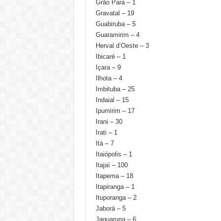
Grão Pará – 1
Gravatal – 19
Guabiruba – 5
Guaramirim – 4
Herval d’Oeste – 3
Ibicaré – 1
Içara – 9
Ilhota – 4
Imbituba – 25
Indaial – 15
Ipumirim – 17
Irani – 30
Irati – 1
Itá – 7
Itaiópolis – 1
Itajaí – 100
Itapema – 18
Itapiranga – 1
Ituporanga – 2
Jaborá – 5
Jaguaruna – 6