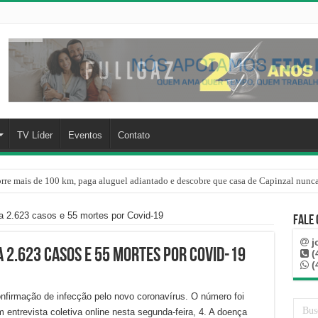
TV Líder
Eventos
Contato
rre mais de 100 km, paga aluguel adiantado e descobre que casa de Capinzal nunca
re o oceano e não atinge diretamente SC, informa Defesa Civil
 2.623 casos e 55 mortes por Covid-19
Fale
j
 2.623 casos e 55 mortes por Covid-19
(
(
nfirmação de infecção pelo novo coronavírus. O número foi
entrevista coletiva online nesta segunda-feira, 4. A doença