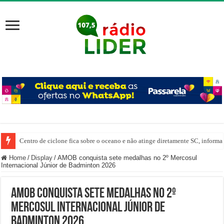
Centro de ciclone fica sobre o oceano e não atinge diretamente SC, informa
Carro despenca no Rio do Tigre após saída de pista em Joaçaba
Home
/
Display
/
AMOB conquista sete medalhas no 2º Mercosul
Internacional Júnior de Badminton 2026
AMOB conquista sete medalhas no 2º
Mercosul Internacional Júnior de
Badminton 2026