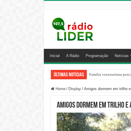
Inicial
A Rádio
Programação
Notícias
Últimas Notícias
Família venezuelana perco
Home
/
Display
/
Amigos dormem em trilho e
Amigos dormem em trilho e