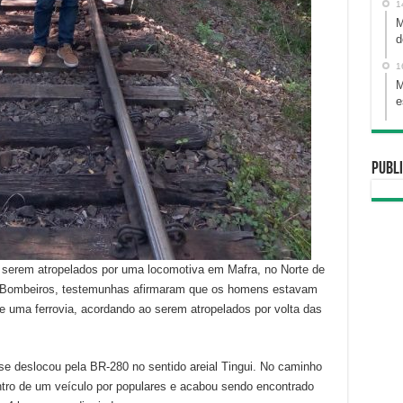
1
M
d
1
M
e
Publi
 serem atropelados por uma locomotiva em Mafra, no Norte de
e Bombeiros, testemunhas afirmaram que os homens estavam
 uma ferrovia, acordando ao serem atropelados por volta das
e deslocou pela BR-280 no sentido areial Tingui. No caminho
tro de um veículo por populares e acabou sendo encontrado