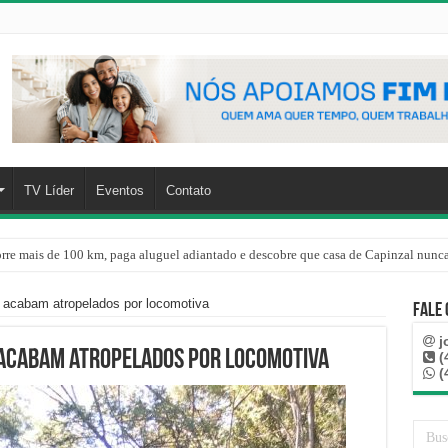
TV Líder
Eventos
Contato
rre mais de 100 km, paga aluguel adiantado e descobre que casa de Capinzal nunca
 acabam atropelados por locomotiva
Fale
j
 acabam atropelados por locomotiva
(
(