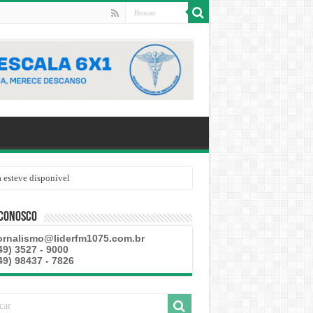
 esteve disponível
 Conosco
ornalismo@liderfm1075.com.br
49) 3527 - 9000
49) 98437 - 7826