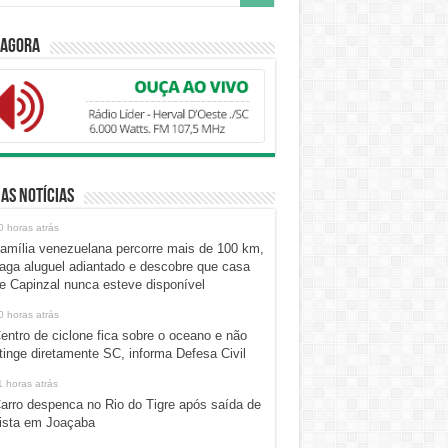
 Agora
as Notícias
0 horas atrás
amília venezuelana percorre mais de 100 km,
aga aluguel adiantado e descobre que casa
e Capinzal nunca esteve disponível
0 horas atrás
entro de ciclone fica sobre o oceano e não
tinge diretamente SC, informa Defesa Civil
1 horas atrás
arro despenca no Rio do Tigre após saída de
ista em Joaçaba