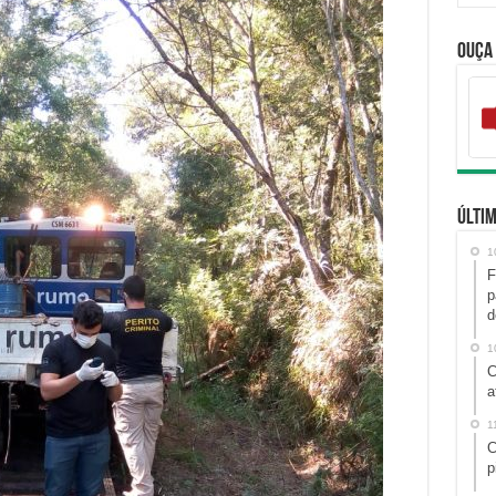
Ouça
Últim
1
F
p
d
1
C
a
1
C
p