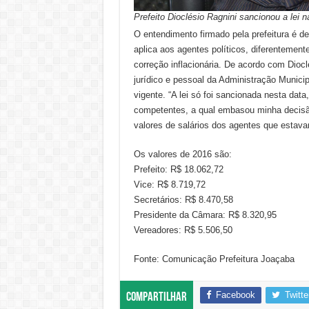
Prefeito Dioclésio Ragnini sancionou a lei 
O entendimento firmado pela prefeitura é d
aplica aos agentes políticos, diferentement
correção inflacionária. De acordo com Dio
jurídico e pessoal da Administração Munici
vigente. “A lei só foi sancionada nesta dat
competentes, a qual embasou minha decis
valores de salários dos agentes que estava
Os valores de 2016 são:
Prefeito: R$ 18.062,72
Vice: R$ 8.719,72
Secretários: R$ 8.470,58
Presidente da Câmara: R$ 8.320,95
Vereadores: R$ 5.506,50
Fonte: Comunicação Prefeitura Joaçaba
Facebook
Twitte
Compartilhar