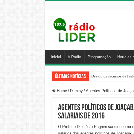
Inicial
A Rádio
Programação
Notícias
Últimas Notícias
Desvio de recursos da Pref
Home
/
Display
/
Agentes Políticos de Joaça
Agentes Políticos de Joaça
salariais de 2016
O Prefeito Dioclésio Ragnini sancionou na m
salários dos agentes políticos de Joaçaba.