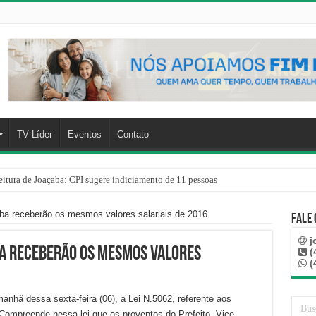
TV Líder
Eventos
Contato
eitura de Joaçaba: CPI sugere indiciamento de 11 pessoas
ba receberão os mesmos valores salariais de 2016
Fale
j
ba receberão os mesmos valores
(
(
anhã dessa sexta-feira (06), a Lei N.5062, referente aos
 Compreende nessa lei que os proventos do Prefeito, Vice,