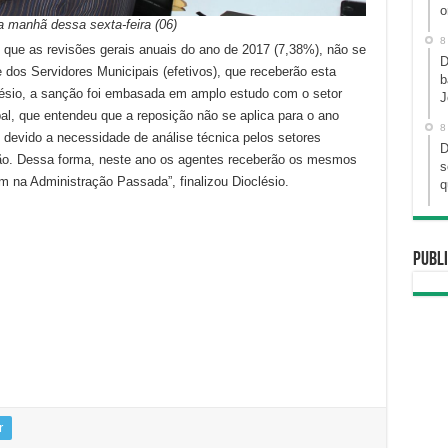
o
na manhã dessa sexta-feira (06)
8
e que as revisões gerais anuais do ano de 2017 (7,38%), não se
D
e dos Servidores Municipais (efetivos), que receberão esta
b
clésio, a sanção foi embasada em amplo estudo com o setor
J
pal, que entendeu que a reposição não se aplica para o ano
8
a, devido a necessidade de análise técnica pelos setores
D
ão. Dessa forma, neste ano os agentes receberão os mesmos
s
m na Administração Passada”, finalizou Dioclésio.
q
Publi
r