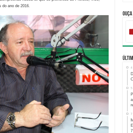
s do ano de 2016.
Ouça
Últim
4
D
C
5
P
a
r
7
M
E
7