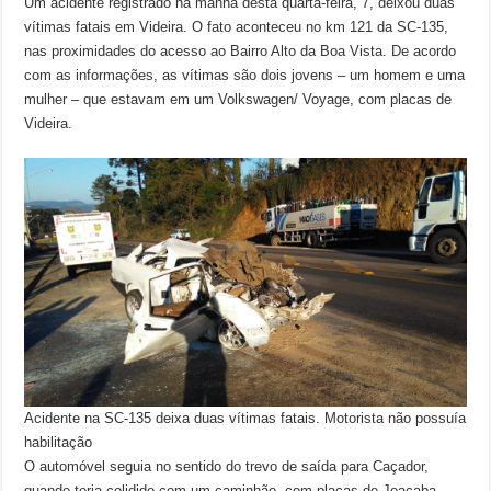
Um acidente registrado na manhã desta quarta-feira, 7, deixou duas
vítimas fatais em Videira. O fato aconteceu no km 121 da SC-135,
nas proximidades do acesso ao Bairro Alto da Boa Vista. De acordo
com as informações, as vítimas são dois jovens – um homem e uma
mulher – que estavam em um Volkswagen/ Voyage, com placas de
Videira.
Acidente na SC-135 deixa duas vítimas fatais. Motorista não possuía
habilitação
O automóvel seguia no sentido do trevo de saída para Caçador,
quando teria colidido com um caminhão, com placas de Joaçaba,