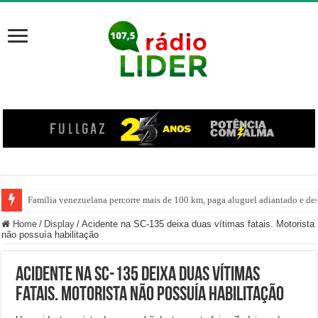
Família venezuelana percorre mais de 100 km, paga aluguel adiantado e de
Centro de ciclone fica sobre o oceano e não atinge diretamente SC, informa
Home
/
Display
/
Acidente na SC-135 deixa duas vítimas fatais. Motorista
não possuía habilitação
Acidente na SC-135 deixa duas vítimas
fatais. Motorista não possuía habilitação