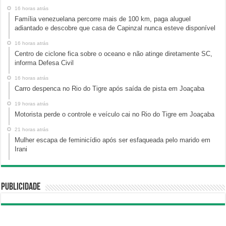
16 horas atrás
Família venezuelana percorre mais de 100 km, paga aluguel
adiantado e descobre que casa de Capinzal nunca esteve disponível
16 horas atrás
Centro de ciclone fica sobre o oceano e não atinge diretamente SC,
informa Defesa Civil
16 horas atrás
Carro despenca no Rio do Tigre após saída de pista em Joaçaba
19 horas atrás
Motorista perde o controle e veículo cai no Rio do Tigre em Joaçaba
21 horas atrás
Mulher escapa de feminicídio após ser esfaqueada pelo marido em
Irani
Publicidade