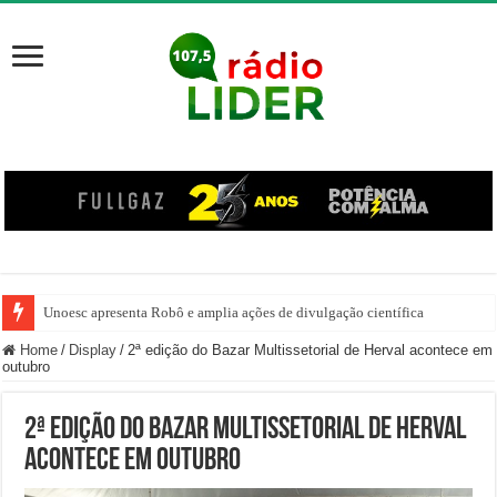
Unoesc apresenta Robô e amplia ações de divulgação científica
Família venezuelana percorre mais de 100 km, paga aluguel adiantado e de
Home
/
Display
/
2ª edição do Bazar Multissetorial de Herval acontece em
outubro
2ª edição do Bazar Multissetorial de Herval
acontece em outubro