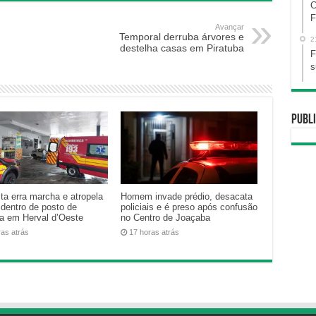
C
F
Avançar
Temporal derruba árvores e
2
destelha casas em Piratuba
F
s
Publi
ta erra marcha e atropela
Homem invade prédio, desacata
 dentro de posto de
policiais e é preso após confusão
na em Herval d’Oeste
no Centro de Joaçaba
ras atrás
17 horas atrás