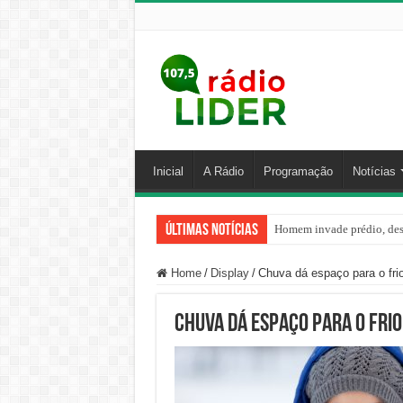
Inicial
A Rádio
Programação
Notícias
Últimas Notícias
Homem invade prédio, desa
Home
/
Display
/
Chuva dá espaço para o frio 
Chuva dá espaço para o frio