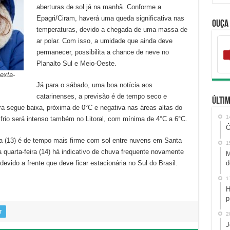
aberturas de sol já na manhã. Conforme a
Epagri/Ciram, haverá uma queda significativa nas
Ouça
temperaturas, devido a chegada de uma massa de
ar polar. Com isso, a umidade que ainda deve
permanecer, possibilita a chance de neve no
Planalto Sul e Meio-Oeste.
exta-
Já para o sábado, uma boa notícia aos
catarinenses, a previsão é de tempo seco e
Últim
a segue baixa, próxima de 0°C e negativa nas áreas altas do
1
rio será intenso também no Litoral, com mínima de 4°C a 6°C.
Ô
ira (13) é de tempo mais firme com sol entre nuvens em Santa
1
a quarta-feira (14) há indicativo de chuva frequente novamente
M
evido a frente que deve ficar estacionária no Sul do Brasil.
d
1
H
p
r
2
J