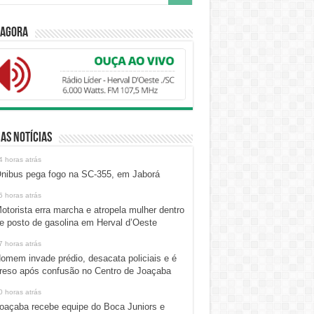
 Agora
as Notícias
4 horas atrás
nibus pega fogo na SC-355, em Jaborá
5 horas atrás
otorista erra marcha e atropela mulher dentro
e posto de gasolina em Herval d’Oeste
7 horas atrás
omem invade prédio, desacata policiais e é
reso após confusão no Centro de Joaçaba
0 horas atrás
oaçaba recebe equipe do Boca Juniors e