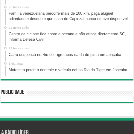
22 horas atrás
Família venezuelana percorre mais de 100 km, paga aluguel
adiantado e descobre que casa de Capinzal nunca esteve disponível
22 horas atrás
Centro de ciclone fica sobre o oceano e não atinge diretamente SC,
informa Defesa Civil
23 horas atrás
Carro despenca no Rio do Tigre após saída de pista em Joaçaba
1 dia atrás
Motorista perde o controle e veículo cai no Rio do Tigre em Joaçaba
Publicidade
A Rádio Líder