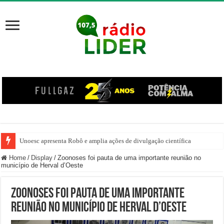
Unoesc apresenta Robô e amplia ações de divulgação científica
Família venezuelana percorre mais de 100 km, paga aluguel adiantado e de
Home
/
Display
/
Zoonoses foi pauta de uma importante reunião no
município de Herval d’Oeste
Zoonoses foi pauta de uma importante
reunião no município de Herval d’Oeste