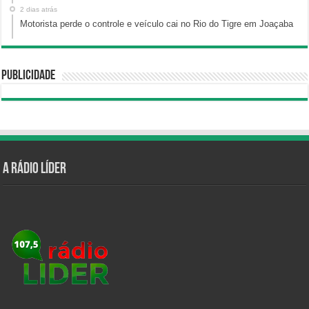
2 dias atrás
Motorista perde o controle e veículo cai no Rio do Tigre em Joaçaba
Publicidade
A Rádio Líder