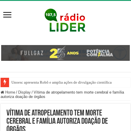
Unoesc apresenta Robô e amplia ações de divulgação científica
Família venezuelana percorre mais de 100 km, paga aluguel adiantado e de
Home
/
Display
/
Vítima de atropelamento tem morte cerebral e família
autoriza doação de órgãos
Vítima de atropelamento tem morte
cerebral e família autoriza doação de
órgãos