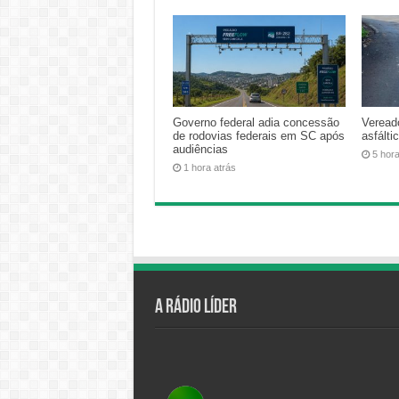
Governo federal adia concessão
Veread
de rodovias federais em SC após
asfálti
audiências
5 hor
1 hora atrás
A Rádio Líder