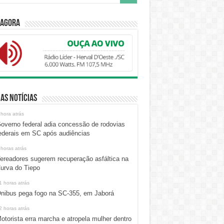
 Agora
as Notícias
 hora atrás
overno federal adia concessão de rodovias
ederais em SC após audiências
 horas atrás
ereadores sugerem recuperação asfáltica na
urva do Tiepo
1 horas atrás
nibus pega fogo na SC-355, em Jaborá
2 horas atrás
otorista erra marcha e atropela mulher dentro