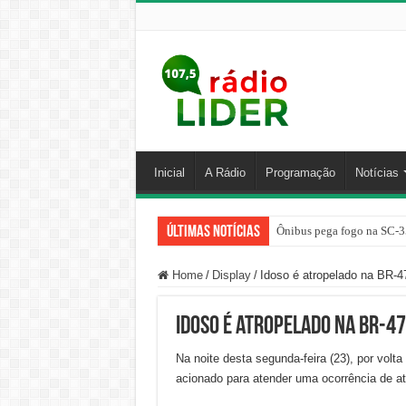
Inicial
A Rádio
Programação
Notícias
Últimas Notícias
Ônibus pega fogo na SC-3
Home
/
Display
/
Idoso é atropelado na BR
Idoso é atropelado na BR-4
Na noite desta segunda-feira (23), por vo
acionado para atender uma ocorrência de a