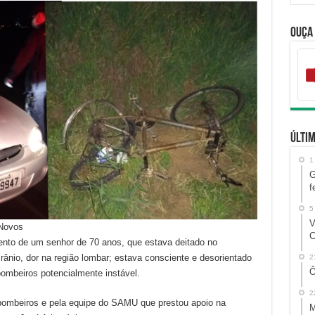
Ouça
Últim
1
G
f
5
V
Novos
C
ento de um senhor de 70 anos, que estava deitado no
ânio, dor na região lombar; estava consciente e desorientado
2
Ô
bombeiros potencialmente instável.
2
 bombeiros e pela equipe do SAMU que prestou apoio na
M