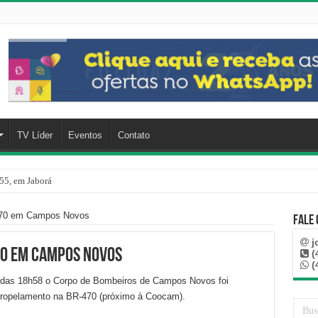
TV Líder
Eventos
Contato
55, em Jaborá
-470 em Campos Novos
Fale
j
70 em Campos Novos
(
(
lta das 18h58 o Corpo de Bombeiros de Campos Novos foi
tropelamento na BR-470 (próximo à Coocam).