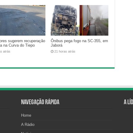
ores sugerem recuperação
Ônibus pega fogo na SC-355, em
ca na Curva do Tiepo
Jaborá
as atrás
21 horas atrás
Navegação Rápida
A Lí
Home
A Rádio