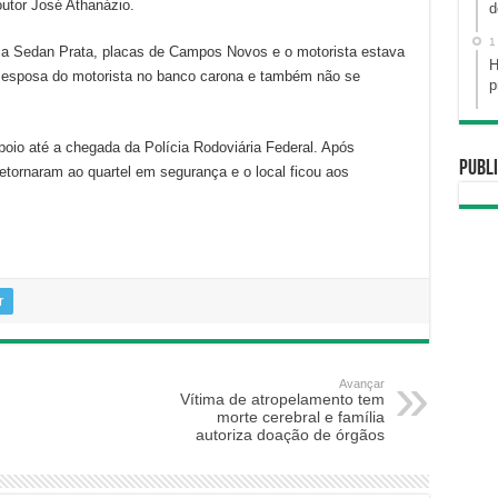
outor José Athanázio.
d
1
rsa Sedan Prata, placas de Campos Novos e o motorista estava
H
 a esposa do motorista no banco carona e também não se
p
 apoio até a chegada da Polícia Rodoviária Federal. Após
Publi
etornaram ao quartel em segurança e o local ficou aos
r
Avançar
Vítima de atropelamento tem
morte cerebral e família
autoriza doação de órgãos