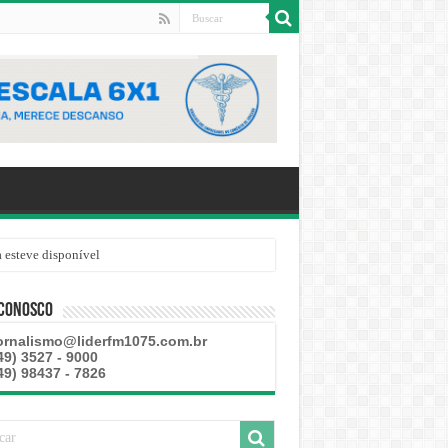
 esteve disponível
 Conosco
ornalismo@liderfm1075.com.br
49) 3527 - 9000
49) 98437 - 7826