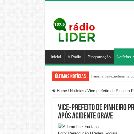
Inicial
A Rádio
Programação
Notícias
Últimas Notícias
Família venezuelana perco
Home
/
Notícias
/
Vice-prefeito de Pinheiro P
Vice-prefeito de Pinheiro Pr
após acidente grave
Foto: Reprodução | Redes Sociais