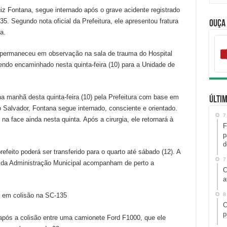
uiz Fontana, segue internado após o grave acidente registrado
135. Segundo nota oficial da Prefeitura, ele apresentou fratura
Ouça
a.
na permaneceu em observação na sala de trauma do Hospital
sendo encaminhado nesta quinta-feira (10) para a Unidade de
a manhã desta quinta-feira (10) pela Prefeitura com base em
Últim
o Salvador, Fontana segue internado, consciente e orientado.
7
na face ainda nesta quinta. Após a cirurgia, ele retornará à
F
p
d
refeito poderá ser transferido para o quarto até sábado (12). A
7
s da Administração Municipal acompanham de perto a
C
a
8
C
p
s após a colisão entre uma camionete Ford F1000, que ele