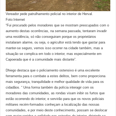
Vereador pede patrulhamento policial no interior de Herval.
Foto:Internet
“Fui procurado pelos moradores que se mostram preocupados com o
aumento destas ocorrências, na semana passada, tentaram invadir
uma residência, só não conseguiram porque os proprietários
instalaram alarme, ou seja, o agricultor está tendo que gastar para
manter-se seguro, vemos isso ocorrer na cidade também, mas a
situação se complica em todo o interior, mas especialmente em
Capoerada que é a comunidade mais distante”.
Dhiego destaca que o policiamento ostensivo é uma excelente
ferramenta para o combate a estes delitos, bem como proporciona
mais segurança, tranquilidade e melhor qualidade de vida para os
cidadãos. “ Uma forma também da polícia interagir com os
moradores das comunidades, as rondas visam inibir os furtos que
estão ocorrendo do interior, e servirão para que os novos policiais
militares recém-formados conheçam a localização das nossas
comunidades, e por meio deste conhecimento, possam se deslocar
com maior rapidez e agilidade nas estradas do interior, dirigindo-se