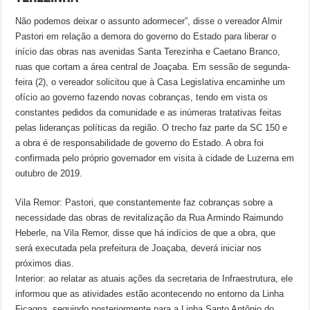
Não podemos deixar o assunto adormecer”, disse o vereador Almir
Pastori em relação a demora do governo do Estado para liberar o
início das obras nas avenidas Santa Terezinha e Caetano Branco,
ruas que cortam a área central de Joaçaba. Em sessão de segunda-
feira (2), o vereador solicitou que à Casa Legislativa encaminhe um
ofício ao governo fazendo novas cobranças, tendo em vista os
constantes pedidos da comunidade e as inúmeras tratativas feitas
pelas lideranças políticas da região. O trecho faz parte da SC 150 e
a obra é de responsabilidade de governo do Estado. A obra foi
confirmada pelo próprio governador em visita à cidade de Luzerna em
outubro de 2019.
Vila Remor: Pastori, que constantemente faz cobranças sobre a
necessidade das obras de revitalização da Rua Armindo Raimundo
Heberle, na Vila Remor, disse que há indícios de que a obra, que
será executada pela prefeitura de Joaçaba, deverá iniciar nos
próximos dias.
Interior: ao relatar as atuais ações da secretaria de Infraestrutura, ele
informou que as atividades estão acontecendo no entorno da Linha
Ficagna, seguindo posteriormente para a Linha Santo Antônio do