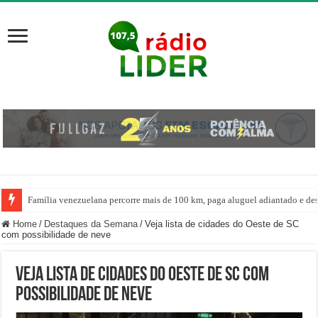
Família venezuelana percorre mais de 100 km, paga aluguel adiantado e de
Centro de ciclone fica sobre o oceano e não atinge diretamente SC, informa
Home
/
Destaques da Semana
/
Veja lista de cidades do Oeste de SC
com possibilidade de neve
Veja lista de cidades do Oeste de SC com
possibilidade de neve