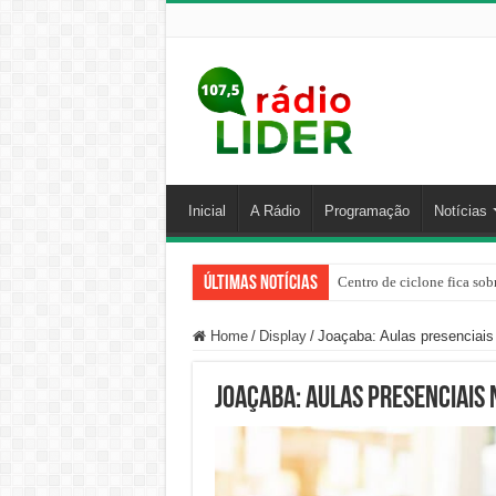
Inicial
A Rádio
Programação
Notícias
Últimas Notícias
Centro de ciclone fica sob
Home
/
Display
/
Joaçaba: Aulas presenciai
Joaçaba: Aulas presenciais