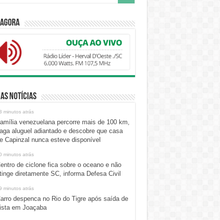
 Agora
as Notícias
3 minutos atrás
amília venezuelana percorre mais de 100 km,
aga aluguel adiantado e descobre que casa
e Capinzal nunca esteve disponível
0 minutos atrás
entro de ciclone fica sobre o oceano e não
tinge diretamente SC, informa Defesa Civil
9 minutos atrás
arro despenca no Rio do Tigre após saída de
ista em Joaçaba