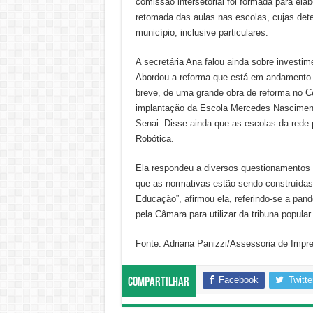
comissão intersetorial foi formada para el
retomada das aulas nas escolas, cujas det
município, inclusive particulares.
A secretária Ana falou ainda sobre investi
Abordou a reforma que está em andamento na
breve, de uma grande obra de reforma no C
implantação da Escola Mercedes Nascimen
Senai. Disse ainda que as escolas da rede 
Robótica.
Ela respondeu a diversos questionamentos f
que as normativas estão sendo construídas 
Educação”, afirmou ela, referindo-se a pand
pela Câmara para utilizar da tribuna popular.
Fonte: Adriana Panizzi/Assessoria de Impr
Facebook
Twitte
Compartilhar