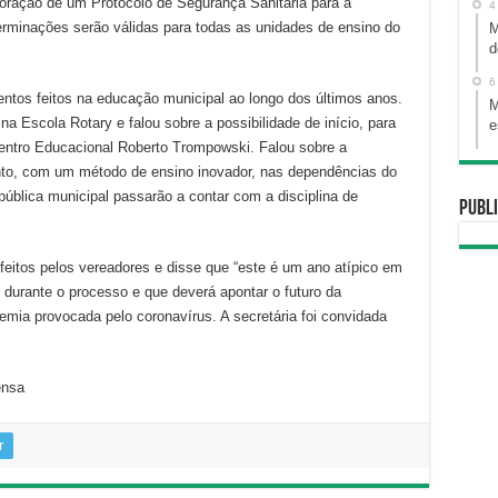
aboração de um Protocolo de Segurança Sanitária para a
4
erminações serão válidas para todas as unidades de ensino do
M
d
6
mentos feitos na educação municipal ao longo dos últimos anos.
M
 Escola Rotary e falou sobre a possibilidade de início, para
e
entro Educacional Roberto Trompowski. Falou sobre a
to, com um método de ensino inovador, nas dependências do
pública municipal passarão a contar com a disciplina de
Publi
eitos pelos vereadores e disse que “este é um ano atípico em
durante o processo e que deverá apontar o futuro da
emia provocada pelo coronavírus. A secretária foi convidada
ensa
r