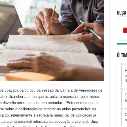
Ouça
Últim
2
F
p
d
3
o de Joaçaba participou da sessão da Câmara de Vereadores de
C
eatriz Brancher afirmou que as aulas presenciais, pelo menos
a
ente deverão ser retomadas em setembro. “Entendemos que o
r sobre a deliberação de retomar as aulas presenciais ou
5
C
ntanto, internamente a secretaria municipal de Educação já
p
s para uma possível retomada da educação presencial. Uma