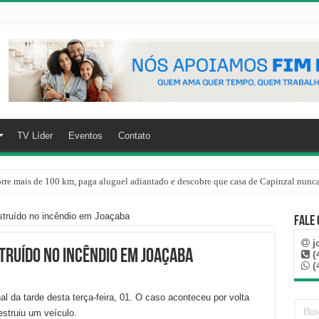
TV Líder
Eventos
Contato
rre mais de 100 km, paga aluguel adiantado e descobre que casa de Capinzal nunca
estruído no incêndio em Joaçaba
Fale
j
struído no incêndio em Joaçaba
(
(
al da tarde desta terça-feira, 01. O caso aconteceu por volta
estruiu um veículo.