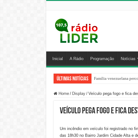
Inicial
A Rádio
Programação
Notícias
Últimas Notícias
Família venezuelana perco
Home
/
Display
/
Veículo pega fogo e fica d
Veículo pega fogo e fica de
Um incêndio em veículo foi registrado no fin
das 18h30 no Bairro Jardim Cidade Alta e d