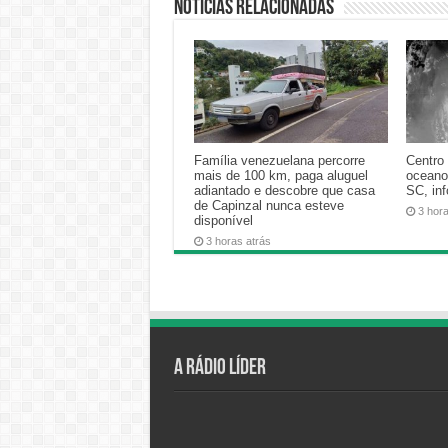
Notícias relacionadas
Família venezuelana percorre
Centro 
mais de 100 km, paga aluguel
oceano
adiantado e descobre que casa
SC, in
de Capinzal nunca esteve
3 hor
disponível
3 horas atrás
A Rádio Líder