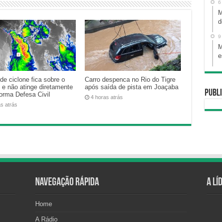
6
M
d
9
M
e
de ciclone fica sobre o
Carro despenca no Rio do Tigre
 e não atinge diretamente
após saída de pista em Joaçaba
Publi
forma Defesa Civil
4 horas atrás
as atrás
Navegação Rápida
A Lí
Home
A Rádio