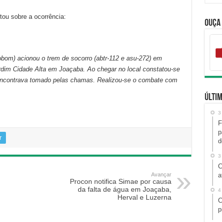
ou sobre a ocorrência:
Ouça
obom) acionou o trem de socorro (abtr-112 e asu-272) em
rdim Cidade Alta em Joaçaba. Ao chegar no local constatou-se
e encontrava tomado pelas chamas. Realizou-se o combate com
Últim
3
F
p
r
d
3
C
Avançar
a
Procon notifica Simae por causa
da falta de água em Joaçaba,
4
Herval e Luzerna
C
p