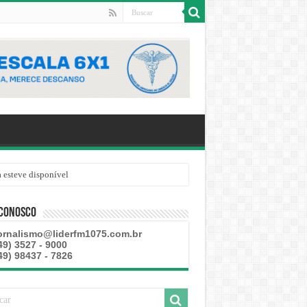
 esteve disponível
 Conosco
ornalismo@liderfm1075.com.br
49) 3527 - 9000
49) 98437 - 7826