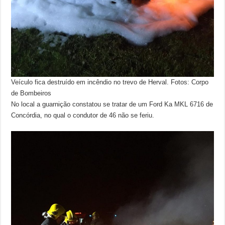
Veículo fica destruído em incêndio no trevo de Herval. Fotos: Corpo
de Bombeiros
No local a guarnição constatou se tratar de um Ford Ka MKL 6716 de
Concórdia, no qual o condutor de 46 não se feriu.