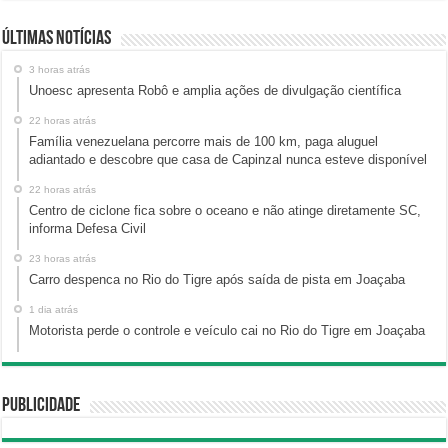
Últimas Notícias
3 horas atrás
Unoesc apresenta Robô e amplia ações de divulgação científica
22 horas atrás
Família venezuelana percorre mais de 100 km, paga aluguel
adiantado e descobre que casa de Capinzal nunca esteve disponível
22 horas atrás
Centro de ciclone fica sobre o oceano e não atinge diretamente SC,
informa Defesa Civil
23 horas atrás
Carro despenca no Rio do Tigre após saída de pista em Joaçaba
1 dia atrás
Motorista perde o controle e veículo cai no Rio do Tigre em Joaçaba
Publicidade