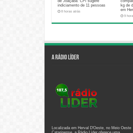
de Joaçaba: CPI sugere
compan
indiciamento de 11 pessoas
kg de 
em Her
8 horas atrás
9 hor
A Rádio Líder
Localizada em Herval D'Oeste, no Meio Oeste
Catarinense, a Rádio Líder oferece uma