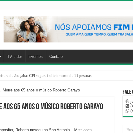
TV Líder
Eventos
Contato
eitura de Joaçaba: CPI sugere indiciamento de 11 pessoas
orre aos 65 anos o músico Roberto Garayo
Fale
j
e aos 65 anos o músico Roberto Garayo
(
(
 compositor, Roberto nasceu na San Antonio – Missiones –