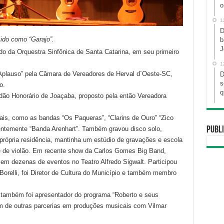
o
1
D
o como “Garajo”.
b
J
 da Orquestra Sinfônica de Santa Catarina, em seu primeiro
1
Aplauso” pela Câmara de Vereadores de Herval d´Oeste-SC,
D
s
o.
q
dão Honorário de Joaçaba, proposto pela então Vereadora
s, como as bandas “Os Paqueras”, “Clarins de Ouro” “Zico
entemente “Banda Arenhart”. Também gravou disco solo,
Publi
própria residência, mantinha um estúdio de gravações e escola
e de violão. Em recente show da Carlos Gomes Big Band,
em dezenas de eventos no Teatro Alfredo Sigwalt. Participou
Borelli, foi Diretor de Cultura do Município e também membro
 também foi apresentador do programa “Roberto e seus
m de outras parcerias em produções musicais com Vilmar