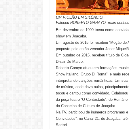
UM VIOLÃO EM SILÊNCIO.
Faleceu ROBERTO GARAYO, mais conhecid
Em dezembro de 1999 tocou como convidado
show em Joaçaba.
Em agosto de 2015 foi recebeu “Moção de 
proposto pelo então vereador Joner Miquelã
Em outubro de 2015, recebeu título de Cida
Divair De Marco.
Roberto Garayo atuou em formações musicai
Show Italiano, Grupo Di Roma”, e mais rec
interpretando canções românticas. Em sua 
de música, onde dava aulas, principalment
tocou e cantou como convidado. Colaborou 
da peça teatro “O Contestado”, de Romário 
do Conselho de Cultura de Joaçaba.
Na TV, participou de inúmeros programas e
Convidados”, no Canal 21, de Joaçaba, alé
Sartori.