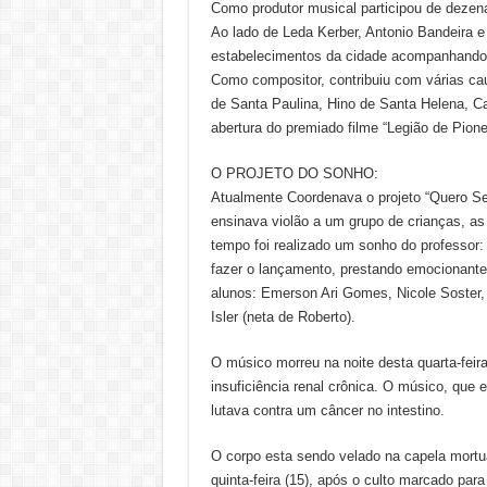
Como produtor musical participou de dezena
Ao lado de Leda Kerber, Antonio Bandeira e 
estabelecimentos da cidade acompanhando o
Como compositor, contribuiu com várias cau
de Santa Paulina, Hino de Santa Helena, C
abertura do premiado filme “Legião de Pionei
O PROJETO DO SONHO:
Atualmente Coordenava o projeto “Quero Ser
ensinava violão a um grupo de crianças, a
tempo foi realizado um sonho do professor
fazer o lançamento, prestando emocionante
alunos: Emerson Ari Gomes, Nicole Soster, 
Isler (neta de Roberto).
O músico morreu na noite desta quarta-feir
insuficiência renal crônica. O músico, que 
lutava contra um câncer no intestino.
O corpo esta sendo velado na capela mortu
quinta-feira (15), após o culto marcado para