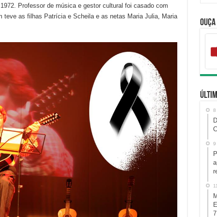
 1972. Professor de música e gestor cultural foi casado com
eve as filhas Patrícia e Scheila e as netas Maria Julia, Maria
Ouça
Últim
8
D
C
9
P
a
r
1
M
E
7