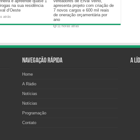
heira e apreende quase 1
vereadores de Erval Velho,
drogas na sua residência
apresenta projeto com criação de
val d’Oeste
7 novos cargos e 600 mil reais
de oneração orçamentária por
as atrás
ano
11 horas atrás
Navegação Rápida
A Lí
Home
A Rádio
Notícias
Notícias
Programação
Contato