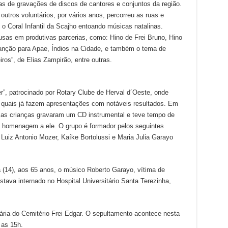
s de gravações de discos de cantores e conjuntos da região.
outros voluntários, por vários anos, percorreu as ruas e
 Coral Infantil da Scajho entoando músicas natalinas.
sas em produtivas parcerias, como: Hino de Frei Bruno, Hino
anção para Apae, Índios na Cidade, e também o tema de
ros”, de Elias Zampirão, entre outras.
”, patrocinado por Rotary Clube de Herval d´Oeste, onde
s quais já fazem apresentações com notáveis resultados. Em
: as crianças gravaram um CD instrumental e teve tempo de
 homenagem a ele. O grupo é formador pelos seguintes
Luiz Antonio Mozer, Kaíke Bortolussi e Maria Julia Garayo
a (14), aos 65 anos, o músico Roberto Garayo, vítima de
estava internado no Hospital Universitário Santa Terezinha,
ária do Cemitério Frei Edgar. O sepultamento acontece nesta
 as 15h.