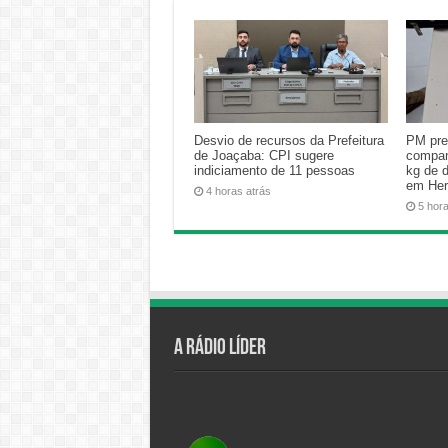
Desvio de recursos da Prefeitura
PM pre
de Joaçaba: CPI sugere
compan
indiciamento de 11 pessoas
kg de 
em Her
4 horas atrás
5 hor
A Rádio Líder