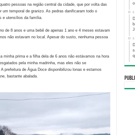
o
uatro pessoas na região central da cidade, que por volta das
por um temporal de granizo. As pedras danificaram todo o
8
e utensílios da família.
D
b
J
no de 8 anos e uma bebê de apenas 1 ano e 4 meses estavam
anos não estavam no local. Apesar do susto, nenhuma pessoa
8
D
s
q
 minha prima e a filha dela de 6 anos não estávamos na hora
esgatados pela minha madrinha, mas eles não se
 prefeitura de Água Doce disponibilizou lonas e estamos
ane, bastante abalada.
Publi