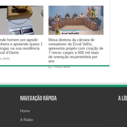
nde homem por agredir
Mesa diretora da câmara de
heira e apreende quase 1
vereadores de Erval Velho,
drogas na sua residência
apresenta projeto com criação de
val d’Oeste
7 novos cargos e 600 mil reais
de oneração orçamentária por
as atrás
ano
7 horas atrás
Navegação Rápida
A Lí
Home
A Rádio