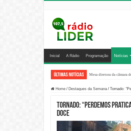
Inicial
A Rádio
Programação
Notícias
Últimas Notícias
Mesa diretora da câmara de
Home
/
Destaques da Semana
/
Tornado: “P
Tornado: “Perdemos pratic
Doce