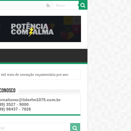
 mil reais de oneração orçamentária por ano
 Conosco
ornalismo@liderfm1075.com.br
49) 3527 - 9000
49) 98437 - 7826