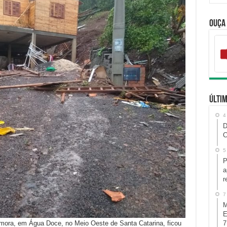
Ouça
Últim
4
D
C
5
P
a
r
7
M
E
mora, em Água Doce, no Meio Oeste de Santa Catarina, ficou
7